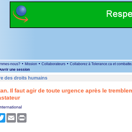
•
•
•
ommes-nous?
Mission
Collaborateurs
Collaborez à Tolerance.ca et combatte
uvrir une session
re des droits humains
an. Il faut agir de toute urgence après le tremble
astateur
nternational
r
cebook
Twitter
Email
Print