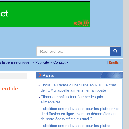
•
•
•
z la pensée unique !
Publicité
Contact
[
]
English
Aussi
~
Ebola : au terme d’une visite en RDC, le chef
ment de
de l’OMS appelle à intensifier la riposte
~
Climat et conflits font flamber les prix
alimentaires
~
L’abolition des redevances pour les plateformes
de diffusion en ligne : vers un démantèlement
de notre écosystème culturel ?
~
L’abolition des redevances pour les plates-