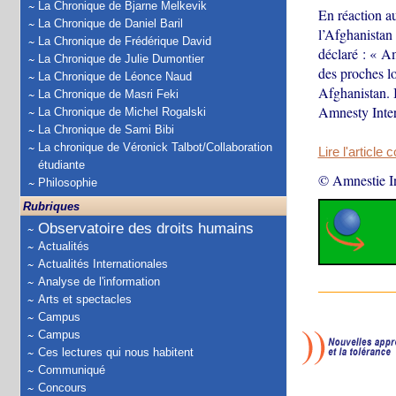
La Chronique de Bjarne Melkevik
En réaction au
La Chronique de Daniel Baril
l’Afghanistan
La Chronique de Frédérique David
déclaré : « A
La Chronique de Julie Dumontier
des proches l
La Chronique de Léonce Naud
Afghanistan. I
La Chronique de Masri Feki
Amnesty Inter
La Chronique de Michel Rogalski
La Chronique de Sami Bibi
La chronique de Véronick Talbot/Collaboration
Lire l'article 
étudiante
© Amnestie In
Philosophie
Rubriques
Observatoire des droits humains
Actualités
Actualités Internationales
Analyse de l'information
Arts et spectacles
Campus
Campus
Ces lectures qui nous habitent
Communiqué
Concours