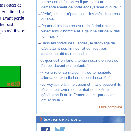
formes de diffusion en ligne : vers un
s l’ouest de
démantèlement de notre écosystème culturel ?
ernational, a
~
Vérité, justice, réparations : les clés d’une paix
s ayant perdu
durable
he post
~
Pourquoi les boutons sont-ils à droite sur les
peared first on
vêtements d’homme et à gauche sur ceux des
femmes ?
~
Dans les forêts des Landes, le stockage de
CO₂ atteint ses limites, et ce n’est pas
seulement dû aux incendies
~
À quoi doit-on faire attention quand on boit de
l'alcool devant ses enfants ?
~
« Faire roter sa maison » : cette habitude
allemande est-elle bonne pour la santé ?
~
Le Royaume-Uni, le Japon et l’Italie peuvent-ils
réussir leur avion de combat de sixième
génération là où la France et ses partenaires
ont échoué ?
Liste complète
Suivez-nous sur ...