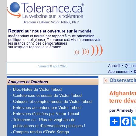
Directeur / Éditeur: Victor Teboul, Ph.D.
Regard
sur nous et ouverture sur le monde
Indépendant et neutre par rapport à toute orientation
politique ou religieuse, Tolerance.ca
vise à promouvoir
®
les grands principes démocratiques
sur lesquels repose la tolérance.
•
Accueil
Qui s
Samedi 8 août 2026
•
Abonnement
O
Observatoi
Analyses et Opinions
Bloc-Notes de Victor Teboul
Afghanist
Conférences et essais de Victor Teboul
terre dév
Critiques et comptes rendus de Victor Teboul
Entrevues accordées par Victor Teboul
par Amnesty I
Entrevues réalisées par Victor Teboul
Partage
Fa
Tolerance.ca : Plus de vingt ans de
publications et d'interventions publiques !
Comptes rendus d'Osée Kamga