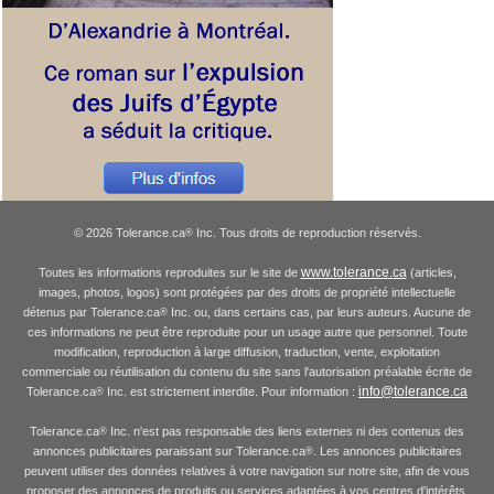
© 2026 Tolerance.ca
Inc. Tous droits de reproduction réservés.
®
www.tolerance.ca
Toutes les informations reproduites sur le site de
(articles,
images, photos, logos) sont protégées par des droits de propriété intellectuelle
détenus par Tolerance.ca
Inc. ou, dans certains cas, par leurs auteurs. Aucune de
®
ces informations ne peut être reproduite pour un usage autre que personnel. Toute
modification, reproduction à large diffusion, traduction, vente, exploitation
commerciale ou réutilisation du contenu du site sans l'autorisation préalable écrite de
info@tolerance.ca
Tolerance.ca
Inc. est strictement interdite. Pour information :
®
Tolerance.ca
Inc. n'est pas responsable des liens externes ni des contenus des
®
annonces publicitaires paraissant sur Tolerance.ca
. Les annonces publicitaires
®
peuvent utiliser des données relatives à votre navigation sur notre site, afin de vous
proposer des annonces de produits ou services adaptées à vos centres d'intérêts.