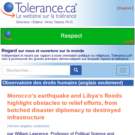
[
]
English
Directeur / Éditeur: Victor Teboul, Ph.D.
Regard
sur nous et ouverture sur le monde
Indépendant et neutre par rapport à toute orientation politique ou religieuse, Tolerance.ca
®
vise à promouvoir les grands principes démocratiques sur lesquels repose la tolérance.
Toggl
naviga
Observatoire des droits humains (anglais seulement)
Morocco's earthquake and Libya's floods
highlight obstacles to relief efforts, from
botched disaster diplomacy to destroyed
infrastructure
(Version anglaise seulement)
par William Lawrence, Professor of Political Science and