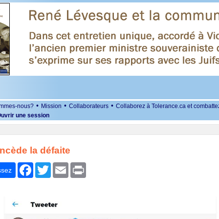
•
•
•
ommes-nous?
Mission
Collaborateurs
Collaborez à Tolerance.ca et combatte
uvrir une session
cède la défaite
r
Facebook
Twitter
Email
Print
ssez