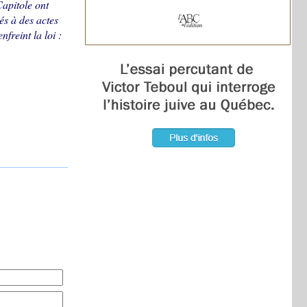
Capitole ont
és à des actes
freint la loi :