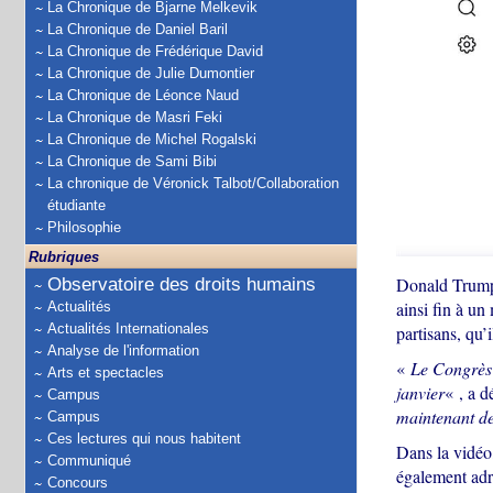
La Chronique de Bjarne Melkevik
La Chronique de Daniel Baril
La Chronique de Frédérique David
La Chronique de Julie Dumontier
La Chronique de Léonce Naud
La Chronique de Masri Feki
La Chronique de Michel Rogalski
La Chronique de Sami Bibi
La chronique de Véronick Talbot/Collaboration
étudiante
Philosophie
Rubriques
Donald Trump a
Observatoire des droits humains
ainsi fin à un
Actualités
Actualités Internationales
partisans, qu’
Analyse de l'information
«
Le Congrès a
Arts et spectacles
janvier
« , a d
Campus
maintenant de
Campus
Ces lectures qui nous habitent
Dans la vidéo
Communiqué
également adre
Concours