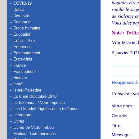
toujours être 
COVID-19
souillé le siè
Débat
de violence et
Diversité
Vous allez pa
Document
Droits humains
Note : Twitt
Éducation
Enhaili, Aziz
Voir le texte 
Entrevues
8 janvier 202
Environnement
États-Unis
France
Francophonie
Histoire
Réagissez à c
Israël
Israël-Palestine
L'envoi de vo
La Crise d'Octobre 1970
La tolérance ? Votre réponse
Votre nom :
Les Grandes Figures de la tolérance
Littérature
Courriel
Livres
Titre :
Livres de Victor Teboul
Médias - Communiqués
Message :