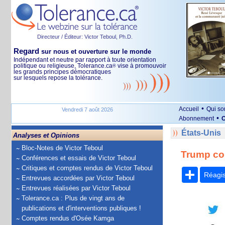
Directeur / Éditeur: Victor Teboul, Ph.D.
Regard
sur nous et ouverture sur le monde
Indépendant et neutre par rapport à toute orientation
politique ou religieuse, Tolerance.ca
vise à promouvoir
®
les grands principes démocratiques
sur lesquels repose la tolérance.
•
Accueil
Qui s
Vendredi 7 août 2026
•
Abonnement
O
États-Unis
Analyses et Opinions
Bloc-Notes de Victor Teboul
Trump con
Conférences et essais de Victor Teboul
Critiques et comptes rendus de Victor Teboul
Partage
Réagi
Entrevues accordées par Victor Teboul
Entrevues réalisées par Victor Teboul
Tolerance.ca : Plus de vingt ans de
publications et d'interventions publiques !
Comptes rendus d'Osée Kamga