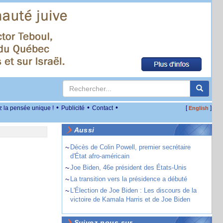
•
•
•
z la pensée unique !
Publicité
Contact
[
]
English
Aussi
~
Décès de Colin Powell, premier secrétaire
d'État afro-américain
~
Joe Biden, 46e président des États-Unis
~
La transition vers la présidence a débuté
~
L'Élection de Joe Biden : Les discours de la
victoire de Kamala Harris et de Joe Biden
Suivez-nous sur ...