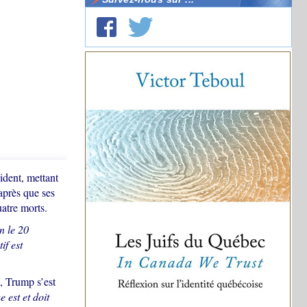
ident, mettant
 après que ses
atre morts.
n le 20
if est
, Trump s’est
 est et doit