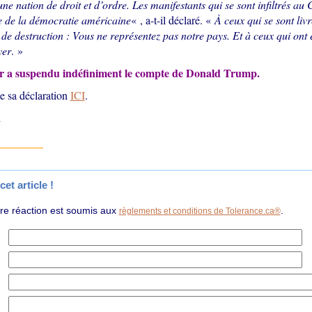
une nation de droit et d’ordre. Les manifestants qui se sont infiltrés au 
ge de la démocratie américaine
« , a-t-il déclaré. «
À ceux qui se sont livr
 de destruction : Vous ne représentez pas notre pays. Et à ceux qui ont en
yer
. »
er a suspendu indéfiniment le compte de Donald Trump.
de sa déclaration
ICI
.
1
et article !
tre réaction est soumis aux
.
règlements et conditions de Tolerance.ca®