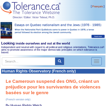
[
]
Français
Director / Editor: Victor Teboul, Ph.D.
Looking
inside ourselves and out at the world
Independent and neutral with regard to all political and religious orientations, Tolerance.ca
®
aims to promote awareness of the major democratic principles on which tolerance is
based.
Toggl
naviga
Human Rights Observatory (French only)
Le Cameroun suspend des ONG, créant un
préjudice pour les survivantes de violences
basées sur le genre
(French version only)
By Human Rights Watch