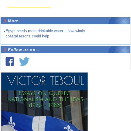
More
~
Egypt needs more drinkable water – how windy
coastal resorts could help
Follow us on ...