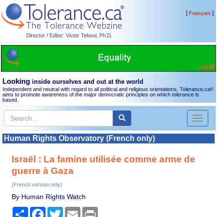
[
]
Français
Director / Editor: Victor Teboul, Ph.D.
Looking
inside ourselves and out at the world
Independent and neutral with regard to all political and religious orientations, Tolerance.ca
®
aims to promote awareness of the major democratic principles on which tolerance is
based.
Toggl
naviga
Human Rights Observatory (French only)
Israël : La famine utilisée comme arme de
guerre à Gaza
(French version only)
By Human Rights Watch
Share
Facebook
Twitter
Email
Print