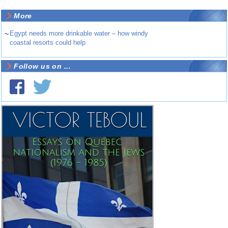
More
~
Egypt needs more drinkable water – how windy
coastal resorts could help
Follow us on ...