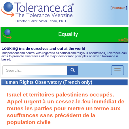
[
]
Français
Director / Editor: Victor Teboul, Ph.D.
Looking
inside ourselves and out at the world
Independent and neutral with regard to all political and religious orientations, Tolerance.ca
®
aims to promote awareness of the major democratic principles on which tolerance is
based.
Toggl
naviga
Human Rights Observatory (French only)
Israël et territoires palestiniens occupés.
Appel urgent à un cessez-le-feu immédiat de
toutes les parties pour mettre un terme aux
souffrances sans précédent de la
population civile