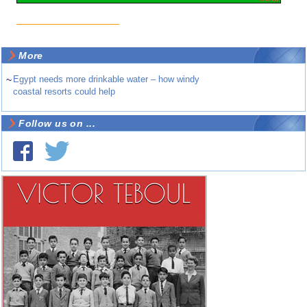
More
~
Egypt needs more drinkable water – how windy
coastal resorts could help
Follow us on ...