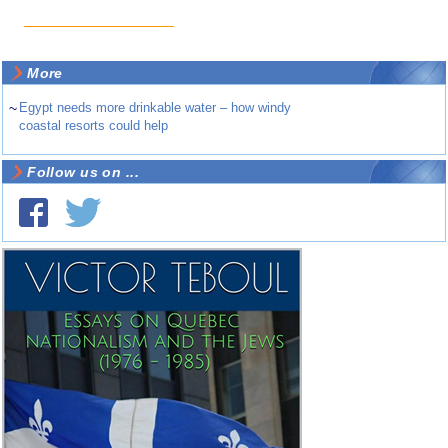
More
~
Egypt needs more drinkable water – how windy
coastal resorts could help
Follow us on ...