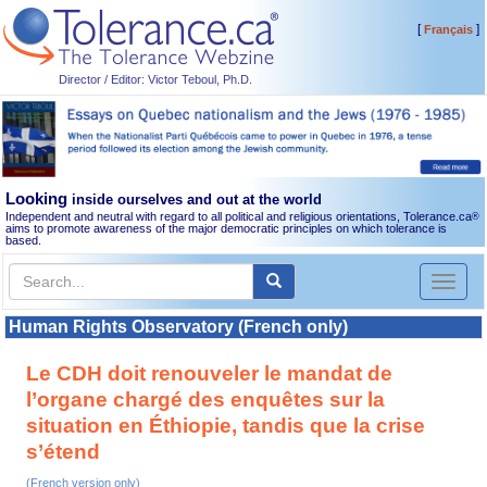
[
]
Français
Director / Editor: Victor Teboul, Ph.D.
Looking
inside ourselves and out at the world
Independent and neutral with regard to all political and religious orientations, Tolerance.ca
®
aims to promote awareness of the major democratic principles on which tolerance is
based.
Toggl
naviga
Human Rights Observatory (French only)
Le CDH doit renouveler le mandat de
l’organe chargé des enquêtes sur la
situation en Éthiopie, tandis que la crise
s’étend
(French version only)