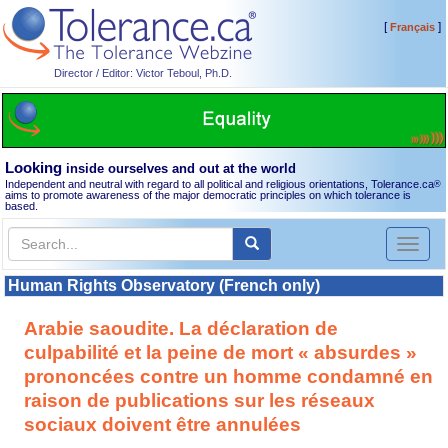
[
]
Français
Director / Editor: Victor Teboul, Ph.D.
Looking
inside ourselves and out at the world
Independent and neutral with regard to all political and religious orientations, Tolerance.ca
®
aims to promote awareness of the major democratic principles on which tolerance is
based.
Toggl
naviga
Human Rights Observatory (French only)
Arabie saoudite. La déclaration de
culpabilité et la peine de mort « absurdes »
prononcées contre un homme condamné en
raison de publications sur les réseaux
sociaux doivent être annulées