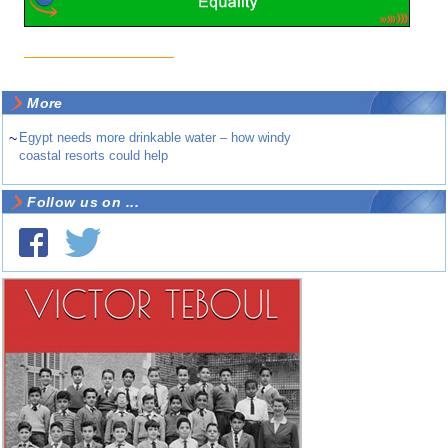
More
~
Egypt needs more drinkable water – how windy
coastal resorts could help
Follow us on ...