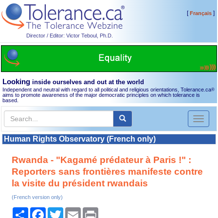
[
]
Français
Director / Editor: Victor Teboul, Ph.D.
Looking
inside ourselves and out at the world
Independent and neutral with regard to all political and religious orientations, Tolerance.ca
®
aims to promote awareness of the major democratic principles on which tolerance is
based.
Toggl
naviga
Human Rights Observatory (French only)
Rwanda - "Kagamé prédateur à Paris !" :
Reporters sans frontières manifeste contre
la visite du président rwandais
(French version only)
Share
Facebook
Twitter
Email
Print