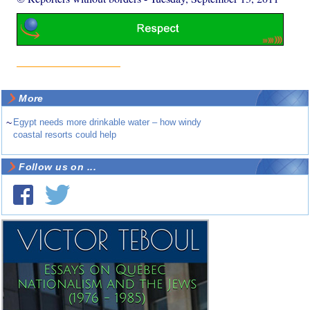
More
~
Egypt needs more drinkable water – how windy
coastal resorts could help
Follow us on ...