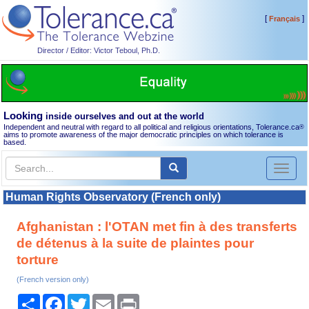
[
]
Français
Director / Editor: Victor Teboul, Ph.D.
Looking
inside ourselves and out at the world
Independent and neutral with regard to all political and religious orientations, Tolerance.ca
®
aims to promote awareness of the major democratic principles on which tolerance is
based.
Toggl
naviga
Human Rights Observatory (French only)
Afghanistan : l'OTAN met fin à des transferts
de détenus à la suite de plaintes pour
torture
(French version only)
Share
Facebook
Twitter
Email
Print