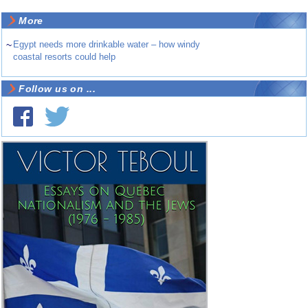
More
~
Egypt needs more drinkable water – how windy
coastal resorts could help
Follow us on ...