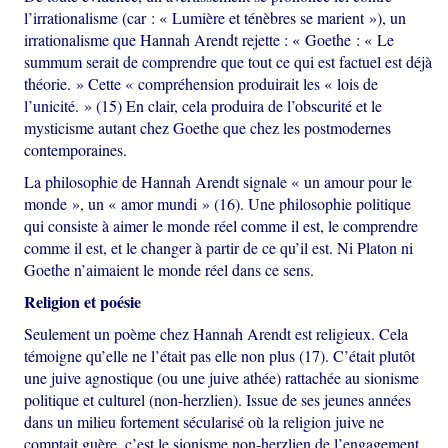
l’irrationalisme (car : « Lumière et ténèbres se marient »), un
irrationalisme que Hannah Arendt rejette : « Goethe : « Le
summum serait de comprendre que tout ce qui est factuel est déjà
théorie. » Cette « compréhension produirait les « lois de
l’unicité. » (15) En clair, cela produira de l’obscurité et le
mysticisme autant chez Goethe que chez les postmodernes
contemporaines.
La philosophie de Hannah Arendt signale « un amour pour le
monde », un « amor mundi » (16). Une philosophie politique
qui consiste à aimer le monde réel comme il est, le comprendre
comme il est, et le changer à partir de ce qu’il est. Ni Platon ni
Goethe n’aimaient le monde réel dans ce sens.
Religion et poésie
Seulement un poème chez Hannah Arendt est religieux. Cela
témoigne qu’elle ne l’était pas elle non plus (17). C’était plutôt
une juive agnostique (ou une juive athée) rattachée au sionisme
politique et culturel (non-herzlien). Issue de ses jeunes années
dans un milieu fortement sécularisé où la religion juive ne
comptait guère, c’est le sionisme non-herzlien de l’engagement