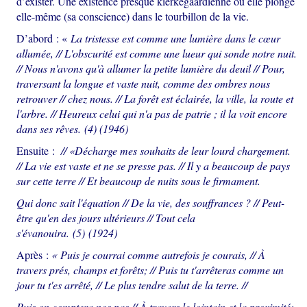
d’exister. Une existence presque kierkegaardienne où elle plonge
elle-même (sa conscience) dans le tourbillon de la vie.
D’abord : «
La tristesse est comme une lumière dans le cœur
allumée, // L'obscurité est comme une lueur qui sonde notre nuit.
// Nous n'avons qu'à allumer la petite lumière du deuil // Pour,
traversant la longue et vaste nuit, comme des ombres nous
retrouver // chez nous. // La forêt est éclairée, la ville, la route et
l'arbre. // Heureux celui qui n'a pas de patrie ; il la voit encore
dans ses rêves. (4) (1946)
Ensuite :
// «Décharge mes souhaits de leur lourd chargement.
// La vie est vaste et ne se presse pas. // Il y a beaucoup de pays
sur cette terre // Et beaucoup de nuits sous le firmament.
Qui donc sait l'équation // De la vie, des souffrances ? // Peut-
être qu'en des jours ultérieurs // Tout cela
s'évanouira. (5) (1924)
Après :
« Puis je courrai comme autrefois je courais, // À
travers prés, champs et forêts; // Puis tu t'arrêteras comme un
jour tu t'es arrêté, // Le plus tendre salut de la terre. //
Puis on comptera nos pas // À travers le lointain et la proximité;