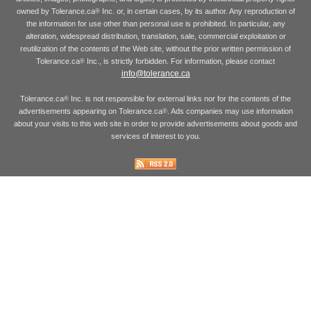
owned by Tolerance.ca
Inc. or, in certain cases, by its author. Any reproduction of
®
the information for use other than personal use is prohibited. In particular, any
alteration, widespread distribution, translation, sale, commercial exploitation or
reutilization of the contents of the Web site, without the prior written permission of
Tolerance.ca
Inc., is strictly forbidden. For information, please contact
®
info@tolerance.ca
Tolerance.ca
Inc. is not responsible for external links nor for the contents of the
®
advertisements appearing on Tolerance.ca
. Ads companies may use information
®
about your visits to this web site in order to provide advertisements about goods and
services of interest to you.