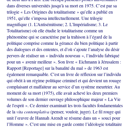
dans diverses universités jusqu'à sa mort en 1975. C’est par sa
trilogie « Les Origines du totalitarisme » qu’elle a publié en
1951, qu’elle s’imposa intellectuellement. Une trilogie
magnifique (1. L’Antisémitisme; 2. L’Impérialisme; 3. Le
Totalitarisme) où elle étudie le totalitarisme comme un
phénomène qui se caractérise par la trahison à l’égard de la
politique comprise comme la gérance du bien politique à partir
des dialogues et des ententes, et d’où s’ajoute l’analyse du désir
pervers de réaliser un « individu nouveau », l’individu fabriqué
pour un « avenir meilleur ». Son livre « Eichmann à Jérusalem :
Rapport [Reportage] sur la banalité du mal » de 1963 est
également remarquable. C'est un livre de réflexion sur l’individu
qui obéit à un régime politique criminel et qui devient un rouage
complaisant et malfaiteur au service d’un système meurtrier. Au
moment de sa mort (1975), elle avait achevé les deux premiers
volumes de son dernier ouvrage philosophique majeur « La Vie
de l'esprit ». Ce dernier examinait les trois facultés fondamentales
de la
vita contemplativa
(penser, vouloir, juger). Le fil rouge qui
unit l’œuvre de Hannah Arendt se résume dans un « souci pour
l’Homme ». C'est une mise en garde contre l’idéologie totalitaire