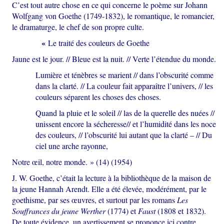
C’est tout autre chose en ce qui concerne le poème sur Johann
Wolfgang von Goethe (1749-1832), le romantique, le romancier,
le dramaturge, le chef de son propre culte.
«
Le traité des couleurs de Goethe
Jaune est le jour. // Bleue est la nuit. // Verte l’étendue du monde.
Lumière et ténèbres se marient // dans l’obscurité comme
dans la clarté. // La couleur fait apparaître l’univers, // les
couleurs séparent les choses des choses.
Quand la pluie et le soleil // las de la querelle des nuées //
unissent encore la sécheresse// et l’humidité dans les noce
des couleurs, // l’obscurité lui autant que la clarté – // Du
ciel une arche rayonne,
Notre œil, notre monde. » (14) (1954)
J. W. Goethe, c’était la lecture à la bibliothèque de la maison de
la jeune Hannah Arendt. Elle a été élevée, modérément, par le
goethisme, par ses œuvres, et surtout par les romans
Les
Souffrances du jeune Werther
(1774) et
Faust
(1808 et 1832).
De toute évidence, un avertissement se prononce ici contre