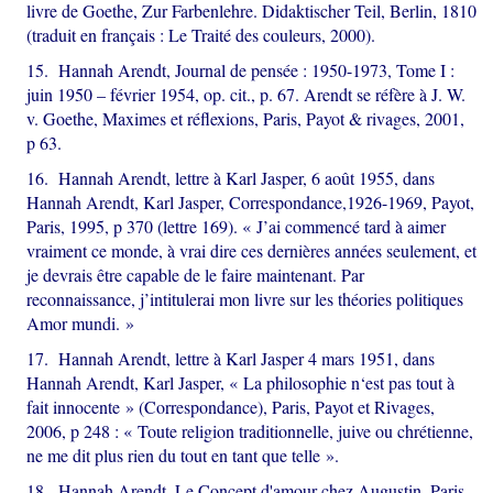
livre de Goethe, Zur Farbenlehre. Didaktischer Teil, Berlin, 1810
(traduit en français : Le Traité des couleurs, 2000).
15. Hannah Arendt, Journal de pensée : 1950-1973, Tome I :
juin 1950 – février 1954, op. cit., p. 67. Arendt se réfère à J. W.
v. Goethe, Maximes et réflexions, Paris, Payot & rivages, 2001,
p 63.
16. Hannah Arendt, lettre à Karl Jasper, 6 août 1955, dans
Hannah Arendt, Karl Jasper, Correspondance,1926-1969, Payot,
Paris, 1995, p 370 (lettre 169). « J’ai commencé tard à aimer
vraiment ce monde, à vrai dire ces dernières années seulement, et
je devrais être capable de le faire maintenant. Par
reconnaissance, j’intitulerai mon livre sur les théories politiques
Amor mundi. »
17. Hannah Arendt, lettre à Karl Jasper 4 mars 1951, dans
Hannah Arendt, Karl Jasper, « La philosophie n‘est pas tout à
fait innocente » (Correspondance), Paris, Payot et Rivages,
2006, p 248 : « Toute religion traditionnelle, juive ou chrétienne,
ne me dit plus rien du tout en tant que telle ».
18. Hannah Arendt, Le Concept d'amour chez Augustin, Paris,