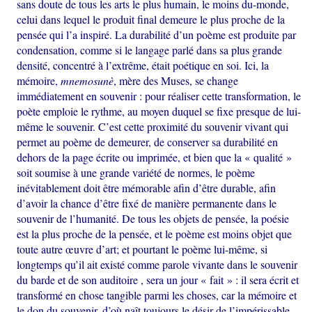
sans doute de tous les arts le plus humain, le moins du-monde,
celui dans lequel le produit final demeure le plus proche de la
pensée qui l’a inspiré. La durabilité d’un poème est produite par
condensation, comme si le langage parlé dans sa plus grande
densité, concentré à l’extrême, était poétique en soi. Ici, la
mémoire,
mnemosunè
, mère des Muses, se change
immédiatement en souvenir : pour réaliser cette transformation, le
poète emploie le rythme, au moyen duquel se fixe presque de lui-
même le souvenir. C’est cette proximité du souvenir vivant qui
permet au poème de demeurer, de conserver sa durabilité en
dehors de la page écrite ou imprimée, et bien que la « qualité »
soit soumise à une grande variété de normes, le poème
inévitablement doit être mémorable afin d’être durable, afin
d’avoir la chance d’être fixé de manière permanente dans le
souvenir de l’humanité. De tous les objets de pensée, la poésie
est la plus proche de la pensée, et le poème est moins objet que
toute autre œuvre d’art; et pourtant le poème lui-même, si
longtemps qu’il ait existé comme parole vivante dans le souvenir
du barde et de son auditoire , sera un jour « fait » : il sera écrit et
transformé en chose tangible parmi les choses, car la mémoire et
le don du souvenir, d’où naît toujours le désir de l’impérissable,