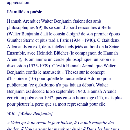
appréciation.
L’amitié en poésie
Hannah Arendt et Walter Benjamin étaient des amis
philosophiques !(9) Ils se sont d’abord rencontrés à Berlin
(Walter Benjamin était le cousin éloigné de son premier époux,
Gunther Stern) et plus tard à Paris (1934 –1940). C’était deux
Allemands en exil, deux intellectuels jetés au bord de la Seine.
Ensemble, avec Heinrich Blücher (le compagnon de Hannah
Arendt), ils ont animé un cercle philosophique, un salon de
discussion (1935-1939). C’est à Hannah Arendt que Walter
Benjamin confia le manuscrit « Thèses sur le concept
d'histoire » (10) pour qu’elle le transmette à Adorno pour
publication (ce qu’Adorno n’a pas fait au début). Walter
Benjamin est décédé le 26 septembre 1940. Hannah Arendt
écrivit un poème en 1942, pas en son hommage (11), mais plus
pour pleurer la perte que sa mort représentait pour elle.
W.B. [Walter Benjamin]
« Voici qu’à nouveau le jour baisse, // La nuit retombe des
étoiles, // Nous gisons les membres étirés // Dans les lointains,