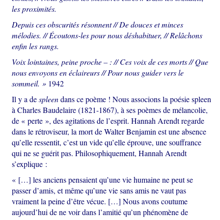
les proximités.
Depuis ces obscurités résonnent // De douces et minces
mélodies. // Écoutons-les pour nous déshabituer, // Relâchons
enfin les rangs.
Voix lointaines, peine proche – : // Ces voix de ces morts // Que
nous envoyons en éclaireurs // Pour nous guider vers le
sommeil. »
1942
Il y a de
spleen
dans ce poème ! Nous associons la poésie spleen
à Charles Baudelaire (1821-1867), à ses poèmes de mélancolie,
de « perte », des agitations de l’esprit. Hannah Arendt regarde
dans le rétroviseur, la mort de Walter Benjamin est une absence
qu’elle ressentit, c’est un vide qu’elle éprouve, une souffrance
qui ne se guérit pas. Philosophiquement, Hannah Arendt
s’explique :
« […] les anciens pensaient qu’une vie humaine ne peut se
passer d’amis, et même qu’une vie sans amis ne vaut pas
vraiment la peine d’être vécue. […] Nous avons coutume
aujourd’hui de ne voir dans l’amitié qu’un phénomène de