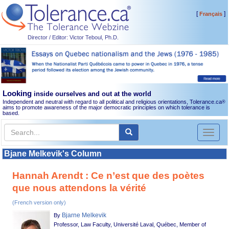
[
]
Français
Director / Editor: Victor Teboul, Ph.D.
Looking
inside ourselves and out at the world
Independent and neutral with regard to all political and religious orientations, Tolerance.ca
®
aims to promote awareness of the major democratic principles on which tolerance is
based.
Toggl
naviga
Bjane Melkevik's Column
Hannah Arendt : Ce n’est que des poètes
que nous attendons la vérité
(French version only)
Bjarne Melkevik
By
Professor, Law Faculty, Université Laval, Québec, Member of