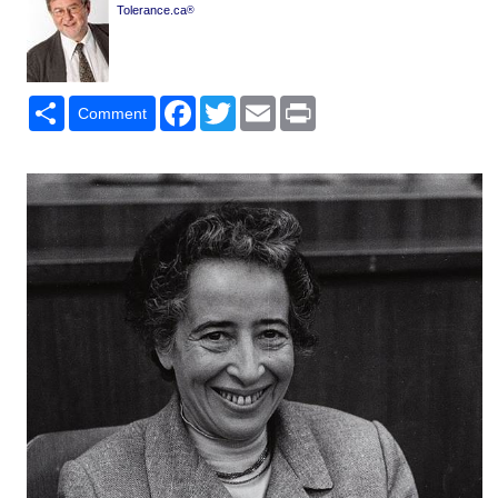
Tolerance.ca
®
Share
Facebook
Twitter
Email
Print
Comment