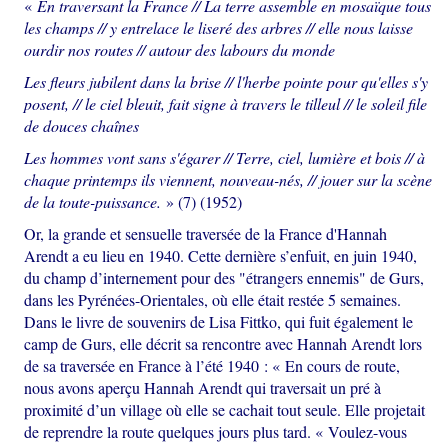
«
En traversant la France // La terre assemble en mosaïque tous
les champs // y entrelace le liseré des arbres // elle nous laisse
ourdir nos routes // autour des labours du monde
Les fleurs jubilent dans la brise // l'herbe pointe pour qu'elles s'y
posent, // le ciel bleuit, fait signe à travers le tilleul // le soleil file
de douces chaînes
Les hommes vont sans s'égarer // Terre, ciel, lumière et bois // à
chaque printemps ils viennent, nouveau-nés, // jouer sur la scène
de la toute-puissance.
» (7) (1952)
Or, la grande et sensuelle traversée de la France d'Hannah
Arendt a eu lieu en 1940. Cette dernière s’enfuit, en juin 1940,
du champ d’internement pour des "étrangers ennemis" de Gurs,
dans les Pyrénées-Orientales, où elle était restée 5 semaines.
Dans le livre de souvenirs de Lisa Fittko, qui fuit également le
camp de Gurs, elle décrit sa rencontre avec Hannah Arendt lors
de sa traversée en France à l’été 1940 : « En cours de route,
nous avons aperçu Hannah Arendt qui traversait un pré à
proximité d’un village où elle se cachait tout seule. Elle projetait
de reprendre la route quelques jours plus tard. « Voulez-vous