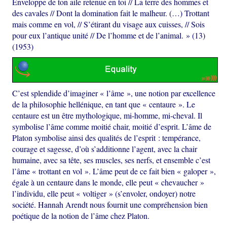
Enveloppe de ton aile retenue en toi // La terre des hommes et
des cavales // Dont la domination fait le malheur. (…) Trottant
mais comme en vol, // S’étirant du visage aux cuisses, // Sois
pour eux l’antique unité // De l’homme et de l’animal. » (13)
(1953)
C’est splendide d’imaginer « l’âme », une notion par excellence
de la philosophie hellénique, en tant que « centaure ». Le
centaure est un être mythologique, mi-homme, mi-cheval. Il
symbolise l’âme comme moitié chair, moitié d’esprit. L’âme de
Platon symbolise ainsi des qualités de l’esprit : tempérance,
courage et sagesse, d’où s’additionne l’agent, avec la chair
humaine, avec sa tête, ses muscles, ses nerfs, et ensemble c’est
l’âme « trottant en vol ». L’âme peut de ce fait bien « galoper »,
égale à un centaure dans le monde, elle peut « chevaucher »
l’individu, elle peut « voltiger » (s’envoler, ondoyer) notre
société. Hannah Arendt nous fournit une compréhension bien
poétique de la notion de l’âme chez Platon.