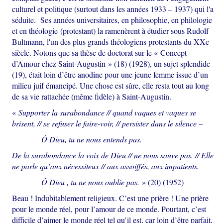
culturel et politique (surtout dans les années 1933 – 1937) qui l'a
séduite. Ses années universitaires, en philosophie, en philologie
et en théologie (protestant) la ramenèrent à étudier sous Rudolf
Bultmann, l'un des plus grands théologiens protestants du XXe
siècle. Notons que sa thèse de doctorat sur le « Concept
d’Amour chez Saint-Augustin » (18) (1928), un sujet splendide
(19), était loin d’être anodine pour une jeune femme issue d’un
milieu juif émancipé. Une chose est sûre, elle resta tout au long
de sa vie rattachée (même fidèle) à Saint-Augustin.
«
Supporter la surabondance // quand vaques et vaques se
brisent, // se refuser le faire-voir, // persister dans le silence –
Ô Dieu, tu ne nous entends pas.
De la surabondance la voix de Dieu // ne nous sauve pas. // Elle
ne parle qu’aux nécessiteux // aux assoiffés, aux impatients.
Ô Dieu , tu ne
nous
oublie pas.
» (20) (1952)
Beau ! Indubitablement religieux. C’est une prière ! Une prière
pour le monde réel, pour l’amour de ce monde. Pourtant, c’est
difficile d’aimer le monde réel tel qu’il est, car loin d’être parfait,