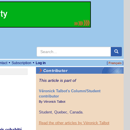
•
•
ntact
Subscription
Log in
[
]
Français
Contributor
This article is part of
Véronick Talbot's Column/Student
contributor
By
Véronick Talbot
Student, Quebec, Canada.
Read the other articles by Véronick Talbot
ais cohabité