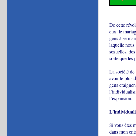
De cette révol
eux, le mariag
gens à se mari
laquelle nous 
sexuelles, des
sorte que les 
La société de 
avoir le plus 
gens craignent
l’individuali
l’expansion.
L’individuali
Si vous êtes m
dans mon entou