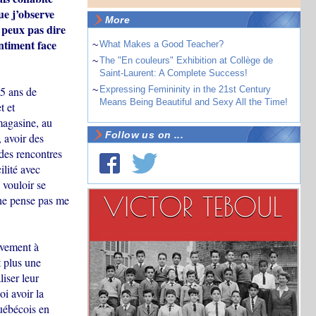
ue j’observe
More
e peux pas dire
entiment face
~
What Makes a Good Teacher?
~
The "En couleurs" Exhibition at Collège de
Saint-Laurent: A Complete Success!
25 ans de
~
Expressing Femininity in the 21st Century
Means Being Beautiful and Sexy All the Time!
t et
magasine, au
Follow us on ...
 avoir des
 des rencontres
ilité avec
 vouloir se
 ne pense pas me
ivement à
t plus une
iser leur
oi avoir la
québécois en