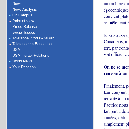
union libre du
News
égocentriques 
News Analysis
On Campus
convient plutô
Point of view
se mêle peut-ê
Press Release
Social Issues
Je sais aussi 
Tolerance ? Your Answer
Canadiens, une
Tolerance.ca Education
tort, par cont
USA
soit officielle
USA - Israel Relations
World News
On ne se men
Your Reaction
renvoie à un 
Finalement, po
leur conjoint 
renvoie à un r
l’actrice nous 
fait partie de 
années, détrui
simplement pl