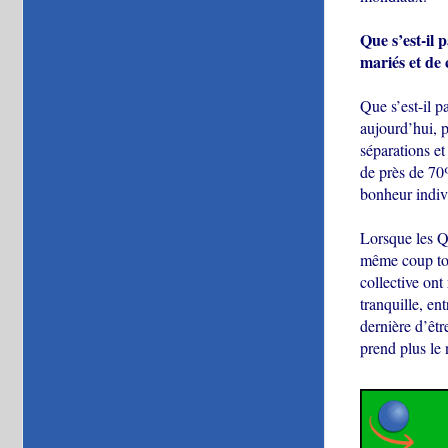
Que s’est-il
mariés et de 
Que s’est-il p
aujourd’hui, p
séparations et
de près de 70%
bonheur indiv
Lorsque les Qu
même coup tour
collective ont
tranquille, en
dernière d’êtr
prend plus le 