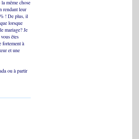
re la même chose
en rendant leur
% ! De plus, il
 que lorsque
 le mariage? Je
 vous êtes
e fortement à
teur et une
ada ou à partir