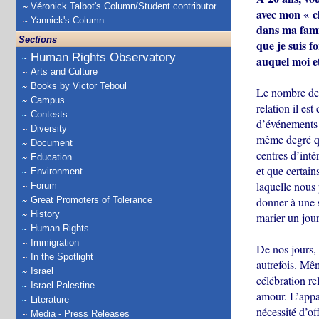
Véronick Talbot's Column/Student contributor
avec mon « c
Yannick's Column
dans ma famil
Sections
que je suis f
Human Rights Observatory
auquel moi e
Arts and Culture
Books by Victor Teboul
Le nombre de 
Campus
relation il es
Contests
d’événements 
Diversity
même degré qu’
Document
centres d’inté
Education
et que certain
Environment
laquelle nous 
Forum
Great Promoters of Tolerance
donner à une s
History
marier un jour
Human Rights
Immigration
De nos jours, 
In the Spotlight
autrefois. Mêm
Israel
célébration re
Israel-Palestine
amour. L’appar
Literature
nécessité d’of
Media - Press Releases