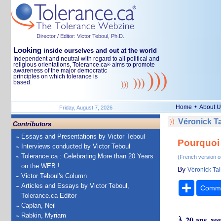
Director / Editor: Victor Teboul, Ph.D.
Looking
inside ourselves and out at the world
Independent and neutral with regard to all political and
religious orientations, Tolerance.ca
aims to promote
®
awareness of the major democratic
principles on which tolerance is
based.
•
Home
About U
Friday, August 7, 2026
Véronick Ta
Contributors
Essays and Presentations by Victor Teboul
Pourquoi 
Interviews conducted by Victor Teboul
Tolerance.ca : Celebrating More than 20 Years
(French version o
on the WEB !
By
Véronick Tal
Victor Teboul's Column
Share
Articles and Essays by Victor Teboul,
Comm
Tolerance.ca Editor
Caplan, Neil
Rabkin, Myriam
À 20 ans, vou