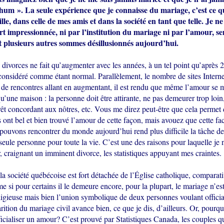
hum ». La seule expérience que je connaisse du mariage, c’est ce q
le, dans celle de mes amis et dans la société en tant que telle. Je n
ort impressionnée, ni par l’institution du mariage ni par l’amour, s
t plusieurs autres sommes désillusionnés aujourd’hui.
divorces ne fait qu’augmenter avec les années, à un tel point qu’après 
t considéré comme étant normal. Parallèlement, le nombre de sites Interne
de rencontres allant en augmentant, il est rendu que même l’amour se 
une maison : la personne doit être attirante, ne pas demeurer trop loin,
rêt concordant aux nôtres, etc. Vous me direz peut-être que cela permet
s ont bel et bien trouvé l’amour de cette façon, mais avouez que cette fac
pouvons rencontrer du monde aujourd’hui rend plus difficile la tâche de
eule personne pour toute la vie. C’est une des raisons pour laquelle je
, craignant un imminent divorce, les statistiques appuyant mes craintes.
la société québécoise est fort détachée de l’Église catholique, comparat
e si pour certains il le demeure encore, pour la plupart, le mariage n’es
ligieuse mais bien l’union symbolique de deux personnes voulant official
ition du mariage civil avance bien, ce que je dis, d’ailleurs. Or, pourqu
ficialiser un amour? C’est prouvé par Statistiques Canada, les couples 