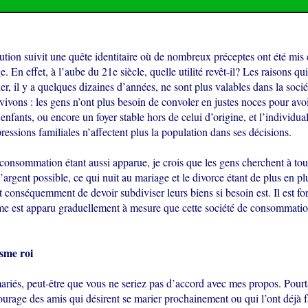
ution suivit une quête identitaire où de nombreux préceptes ont été mis
e. En effet, à l’aube du 21e siècle, quelle utilité revêt-il? Les raisons qu
er, il y a quelques dizaines d’années, ne sont plus valables dans la soci
vivons : les gens n’ont plus besoin de convoler en justes noces pour avoi
 enfants, ou encore un foyer stable hors de celui d’origine, et l’individua
pressions familiales n’affectent plus la population dans ses décisions.
consommation étant aussi apparue, je crois que les gens cherchent à tou
d’argent possible, ce qui nuit au mariage et le divorce étant de plus en pl
 conséquemment de devoir subdiviser leurs biens si besoin est. Il est for
sme est apparu graduellement à mesure que cette société de consommatio
sme roi
ariés, peut-être que vous ne seriez pas d’accord avec mes propos. Pourta
rage des amis qui désirent se marier prochainement ou qui l’ont déjà fai