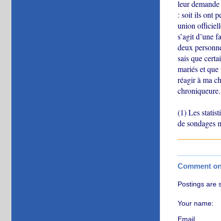
leur demande l
: soit ils ont 
union officiel
s’agit d’une f
deux personnes
sais que cert
mariés et que 
réagir à ma ch
chroniqueure.
(1) Les statist
de sondages 
Comment on t
Postings are 
Your name:
Email