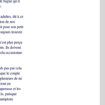
lle bague qu’il
.
dultes, dit à ce
tion de nos
t pour son petit
toujours trouvée
a
n’est plus perçu
ts. Ils doivent
cela occasionne
ds pas par cela
sque le couple
plusieurs de ne
 tout en
aperasse et les
vis, puisque
champions