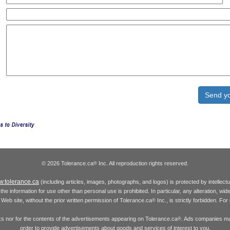
© 2026 Tolerance.ca
Inc. All reproduction rights reserved.
®
.tolerance.ca
(including articles, images, photographs, and logos) is protected by intellec
the information for use other than personal use is prohibited. In particular, any alteration, wid
he Web site, without the prior written permission of Tolerance.ca
Inc., is strictly forbidden. Fo
®
inks nor for the contents of the advertisements appearing on Tolerance.ca
. Ads companies may
®
order to provide advertisements about goods and services of interest to you.