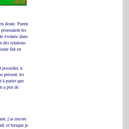
 en doute. Parmi
i poussaient les
été évoluée dans
r des relations
lisme fait en
t posséder, à
us présent, les
t à parier que
n a pris de
nt, j’ai encore
t, et lorsque je