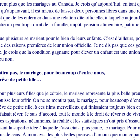
rent plus que les mariages au Canada. Je crois qu’aujourd’hui, en tant q
qu’auparavant, il est mieux de laisser deux personnes libres dans une re
t que de les enfermer dans une relation dite officielle, à laquelle aujourd
tre un peu trop : droit de la famille, impôt, pension alimentaire, patrimoi
que plusieurs se marient pour le bien de leurs enfants. C’est d’ailleurs, 
 des raisons premières de leur union officielle. Je ne dis pas que ces ge
re, je crois que la condition gagnante pour élever un enfant est une union
 ou non.
tira pas, le mariage, pour beaucoup d’entre nous,
rêve de petite fille…
ur plusieurs filles que je côtoie, le mariage représente la plus belle pr
puisse leur offrir. On ne se mentira pas, le mariage, pour beaucoup d’en
êve de petite fille, à ces films merveilleux qui finissaient toujours bien e
faisait rêver. Je suis d’accord, tout le monde à le droit de rêver et de vivr
ses aspirations, néanmoins, la réalité et les statistiques m’ont pris d’assa
sant la superbe idée à laquelle j’associais, plus jeune, le mariage. Pour m
us de sens. À mon avis, les plus belles preuves d’amour que mon copai