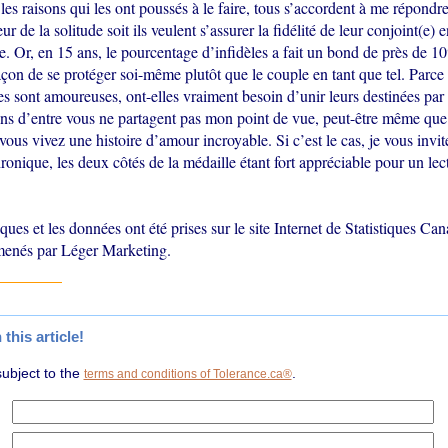
es raisons qui les ont poussés à le faire, tous s’accordent à me répond
peur de la solitude soit ils veulent s’assurer la fidélité de leur conjoint(e) 
le. Or, en 15 ans, le pourcentage d’infidèles a fait un bond de près de 10
açon de se protéger soi-même plutôt que le couple en tant que tel. Parce
 sont amoureuses, ont-elles vraiment besoin d’unir leurs destinées par
ains d’entre vous ne partagent pas mon point de vue, peut-être même que
vous vivez une histoire d’amour incroyable. Si c’est le cas, je vous invit
ronique, les deux côtés de la médaille étant fort appréciable pour un lec
iques et les données ont été prises sur le site Internet de Statistiques Can
menés par Léger Marketing.
his article!
subject to the
.
terms and conditions of Tolerance.ca®