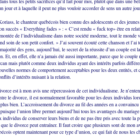
 dans tous les petits sacrifices qu’il fait pour moi, plutôt que dans une be
un jour et à laquelle il peut ne plus vouloir accorder de sens un autre jour
oriass, le chanteur québécois bien connu des adolescents et des jeunes a
n succès « Everything fades » : « C’est rendu « fuck top» être en rela
 montée de l’individualisme dans notre société moderne, tout le monde vi
nd soin de son petit confort. » J’ai souvent écouté cette chanson et l’ai 
 majorité des gens, aujourd’hui, le secret de la réussite d’un couple est l
 Et, en effet, elle n’a jamais été aussi importante, parce que le couple 
n mais plutôt comme deux individus ayant des intérêts parfois différen
ouvelles normes de comportement acceptables pour les deux entités, et 
flits d’intérêts nuisant à la relation.
divorce est à mon avis une répercussion de cet individualisme. Je n’enten
ntre le divorce, il est normalement favorable pour les deux individus lor
plus bien. L’accroissement du divorce au fil des années en a convaincu 
 puisque l’union libre permet aujourd’hui tous les avantages du mariage
 individus de conserver leurs biens et de ne pas être pris avec toute la p
que le divorce peut entraîner. Il faut croire que plusieurs sont de mon a
cois optent maintenant pour ce type d’union, ce qui fait de nous les 