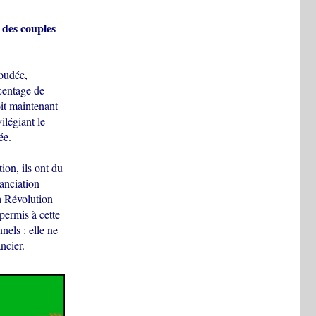
n des couples
boudée,
centage de
oit maintenant
ilégiant le
ée.
ion, ils ont du
anciation
la Révolution
permis à cette
nels : elle ne
ncier.