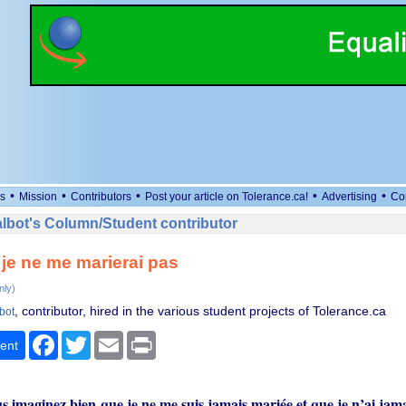
•
•
•
•
•
s
Mission
Contributors
Post your article on Tolerance.ca!
Advertising
Co
lbot's Column/Student contributor
je ne me marierai pas
nly)
, contributor, hired in the various student projects of Tolerance.ca
bot
Facebook
Twitter
Email
Print
ent
s imaginez bien que je ne me suis jamais mariée et que je n’ai jam