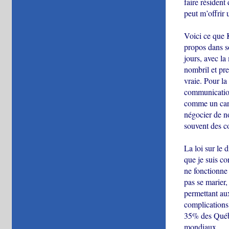
faire résident
peut m’offrir 
Voici ce que K
propos dans so
jours, avec la
nombril et pre
vraie. Pour la
communication.
comme un carca
négocier de n
souvent des con
La loi sur le 
que je suis co
ne fonctionne 
pas se marier,
permettant aux
complications 
35% des Québé
mondiaux.