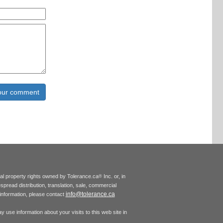
tual property rights owned by Tolerance.ca
Inc. or, in
®
espread distribution, translation, sale, commercial
info@tolerance.ca
r information, please contact
 use information about your visits to this web site in