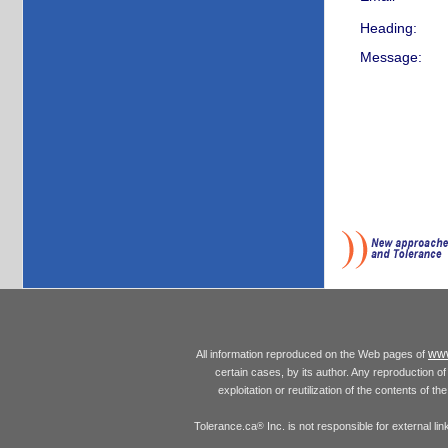
Heading:
Message:
www
All information reproduced on the Web pages of
certain cases, by its author. Any reproduction of 
exploitation or reutilization of the contents of t
Tolerance.ca
Inc. is not responsible for external l
®