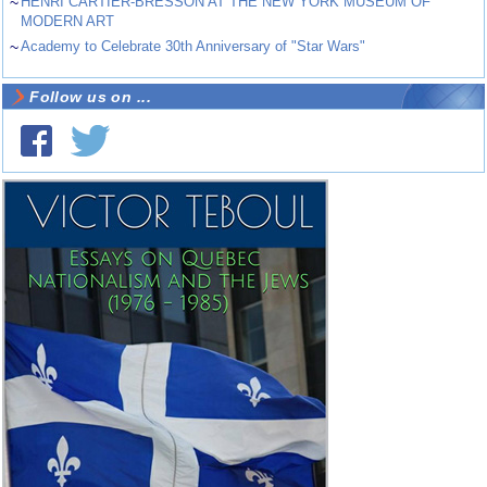
~
HENRI CARTIER-BRESSON AT THE NEW YORK MUSEUM OF
MODERN ART
~
Academy to Celebrate 30th Anniversary of "Star Wars"
Follow us on ...