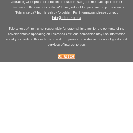
alteration, widespread distribution, translation, sale, commercial exploitation or
reutilization of the contents of the Web site, without the prior written permission of
Tolerance.ca
Inc., is strictly forbidden. For information, please contact
®
info@tolerance.ca
Tolerance.ca
Inc. is not responsible for external links nor for the contents of the
®
advertisements appearing on Tolerance.ca
. Ads companies may use information
®
about your visits to this web site in order to provide advertisements about goods and
services of interest to you.