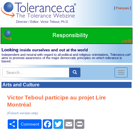
[
]
Français
Director / Editor: Victor Teboul, Ph.D.
Looking
inside ourselves and out at the world
Independent and neutral with regard to all political and religious orientations, Tolerance.ca
®
aims to promote awareness of the major democratic principles on which tolerance is
based.
Toggl
naviga
Arts and Culture
Victor Teboul participe au projet Lire
Montréal
(French version only)
Share
Facebook
Twitter
Email
Print
Comment