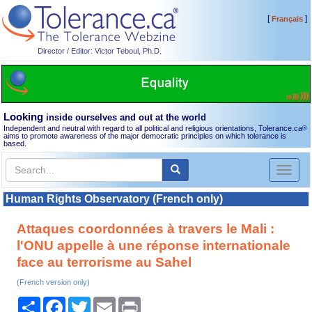
[
]
Français
Director / Editor: Victor Teboul, Ph.D.
Looking
inside ourselves and out at the world
Independent and neutral with regard to all political and religious orientations, Tolerance.ca
®
aims to promote awareness of the major democratic principles on which tolerance is
based.
Toggl
naviga
Human Rights Observatory (French only)
Attaques coordonnées à travers le Mali :
l'ONU appelle à une réponse internationale
face au terrorisme au Sahel
(French version only)
Share
Facebook
Twitter
Email
Print