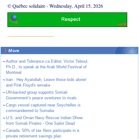
© Québec solidaire
-
Wednesday, April 15, 2026
More
~
Author and Tolerance.ca Editor, Victor Teboul,
Ph.D., to speak at the Arab World Festival of
Montreal
~
Iran : Hey Ayatollah, Leave those kids alone!
and Pink Floyd's remake
~
UN-backed group supports Somali
Government’s peace overtures to rivals
~
Cargo vessel captured near Seychelles is
commandeered to Somalia
~
U.S. and Oman Navy Rescue Indian Dhow
from Somali Pirates - One Sailor Dead
~
Canada. 50% of tax filers participate in a
private retirement savings plan