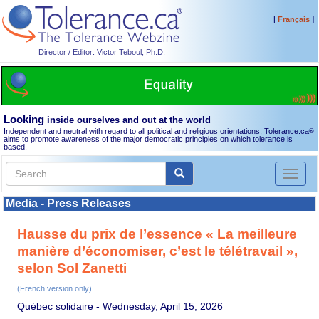
[
]
Français
Director / Editor: Victor Teboul, Ph.D.
Looking
inside ourselves and out at the world
Independent and neutral with regard to all political and religious orientations, Tolerance.ca
®
aims to promote awareness of the major democratic principles on which tolerance is
based.
Toggl
naviga
Media - Press Releases
Hausse du prix de l’essence « La meilleure
manière d’économiser, c’est le télétravail »,
selon Sol Zanetti
(French version only)
Québec solidaire -
Wednesday, April 15, 2026