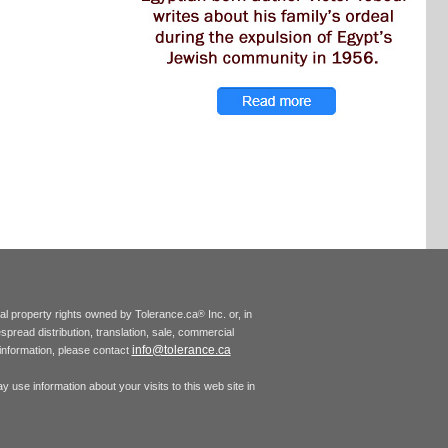
tual property rights owned by Tolerance.ca
Inc. or, in
®
espread distribution, translation, sale, commercial
info@tolerance.ca
r information, please contact
 use information about your visits to this web site in