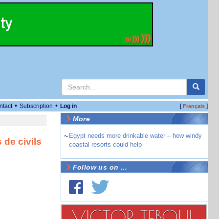
•
•
ntact
Subscription
Log in
[
]
Français
More
~
Egypt needs more drinkable water – how windy
 de civils
coastal resorts could help
Follow us on ...