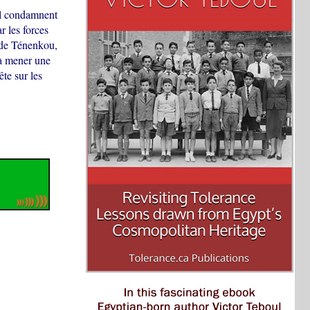
al condamnent
r les forces
de Ténenkou,
 à mener une
te sur les