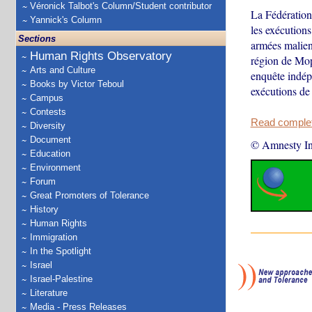
Véronick Talbot's Column/Student contributor
La Fédération
Yannick's Column
les exécutions
Sections
armées malie
Human Rights Observatory
région de Mopt
Arts and Culture
enquête indép
Books by Victor Teboul
exécutions de 
Campus
Contests
Read complete
Diversity
Document
© Amnesty Int
Education
Environment
Forum
Great Promoters of Tolerance
History
Human Rights
Immigration
In the Spotlight
Israel
Israel-Palestine
Literature
Media - Press Releases