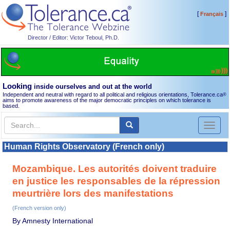
[
]
Français
Director / Editor: Victor Teboul, Ph.D.
Looking
inside ourselves and out at the world
Independent and neutral with regard to all political and religious orientations, Tolerance.ca
®
aims to promote awareness of the major democratic principles on which tolerance is
based.
Toggl
naviga
Human Rights Observatory (French only)
Mozambique. Les autorités doivent traduire
en justice les responsables de la répression
meurtrière lors des manifestations
(French version only)
By Amnesty International