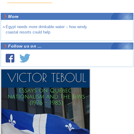
More
~
Egypt needs more drinkable water – how windy
coastal resorts could help
Follow us on ...