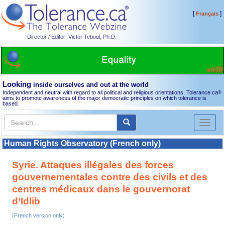
[
]
Français
Director / Editor: Victor Teboul, Ph.D.
Looking
inside ourselves and out at the world
Independent and neutral with regard to all political and religious orientations, Tolerance.ca
®
aims to promote awareness of the major democratic principles on which tolerance is
based.
Toggl
naviga
Human Rights Observatory (French only)
Syrie. Attaques illégales des forces
gouvernementales contre des civils et des
centres médicaux dans le gouvernorat
d’Idlib
(French version only)