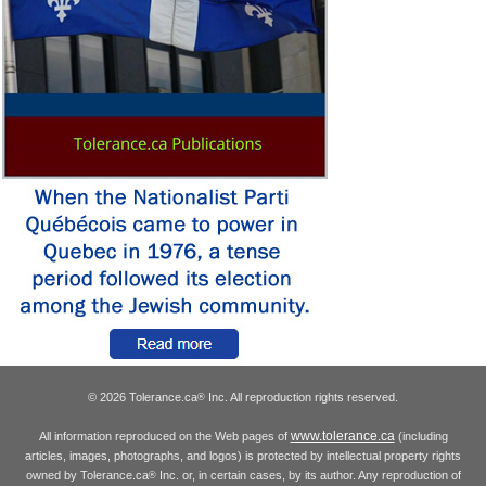
© 2026 Tolerance.ca
Inc. All reproduction rights reserved.
®
www.tolerance.ca
All information reproduced on the Web pages of
(including
articles, images, photographs, and logos) is protected by intellectual property rights
owned by Tolerance.ca
Inc. or, in certain cases, by its author. Any reproduction of
®