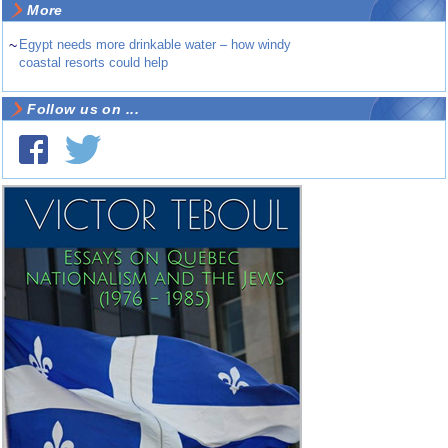
More
~
Egypt needs more drinkable water – how windy
coastal resorts could help
Follow us on ...