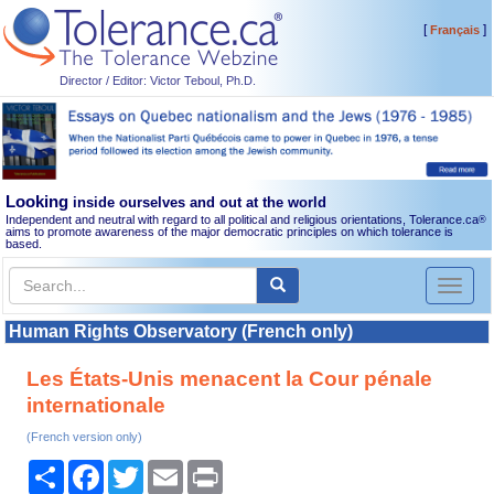
[
]
Français
Director / Editor: Victor Teboul, Ph.D.
Looking
inside ourselves and out at the world
Independent and neutral with regard to all political and religious orientations, Tolerance.ca
®
aims to promote awareness of the major democratic principles on which tolerance is
based.
Toggl
naviga
Human Rights Observatory (French only)
Les États-Unis menacent la Cour pénale
internationale
(French version only)
Share
Facebook
Twitter
Email
Print