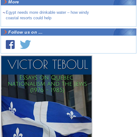
More
~
Egypt needs more drinkable water – how windy
coastal resorts could help
Follow us on ...