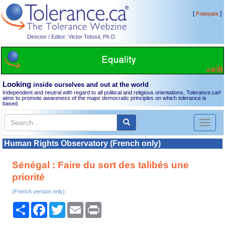
[
]
Français
Director / Editor: Victor Teboul, Ph.D.
Looking
inside ourselves and out at the world
Independent and neutral with regard to all political and religious orientations, Tolerance.ca
®
aims to promote awareness of the major democratic principles on which tolerance is
based.
Toggl
naviga
Human Rights Observatory (French only)
Sénégal : Faire du sort des talibés une
priorité
(French version only)
Share
Facebook
Twitter
Email
Print