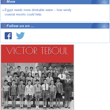
More
~
Egypt needs more drinkable water – how windy
coastal resorts could help
Follow us on ...