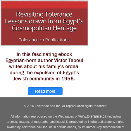
© 2026 Tolerance.ca
Inc. All reproduction rights reserved.
®
www.tolerance.ca
All information reproduced on the Web pages of
(including
articles, images, photographs, and logos) is protected by intellectual property rights
owned by Tolerance.ca
Inc. or, in certain cases, by its author. Any reproduction of
®