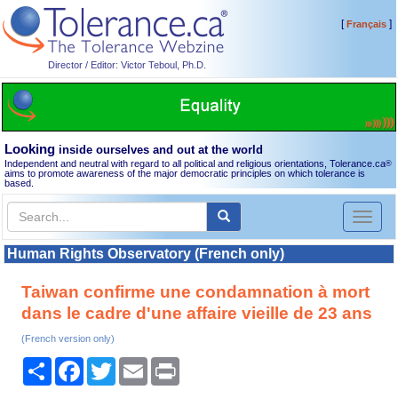
[
]
Français
Director / Editor: Victor Teboul, Ph.D.
Looking
inside ourselves and out at the world
Independent and neutral with regard to all political and religious orientations, Tolerance.ca
®
aims to promote awareness of the major democratic principles on which tolerance is
based.
Toggl
naviga
Human Rights Observatory (French only)
Taiwan confirme une condamnation à mort
dans le cadre d'une affaire vieille de 23 ans
(French version only)
Share
Facebook
Twitter
Email
Print