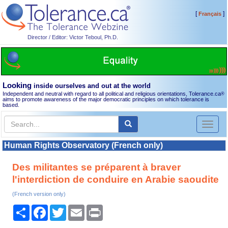
[
]
Français
Director / Editor: Victor Teboul, Ph.D.
Looking
inside ourselves and out at the world
Independent and neutral with regard to all political and religious orientations, Tolerance.ca
®
aims to promote awareness of the major democratic principles on which tolerance is
based.
Toggl
naviga
Human Rights Observatory (French only)
Des militantes se préparent à braver
l'interdiction de conduire en Arabie saoudite
(French version only)
Share
Facebook
Twitter
Email
Print