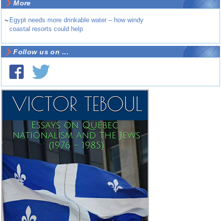
More
~
Egypt needs more drinkable water – how windy
coastal resorts could help
Follow us on ...