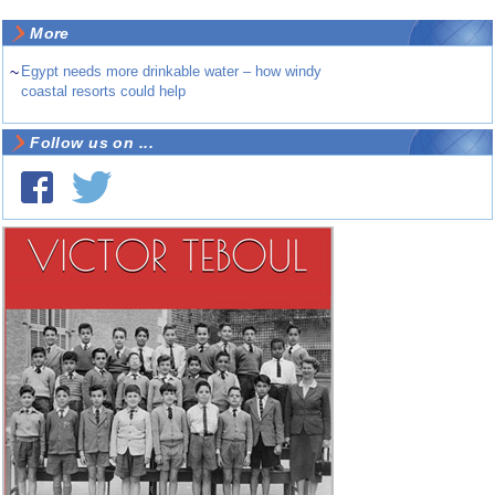
More
~
Egypt needs more drinkable water – how windy
coastal resorts could help
Follow us on ...