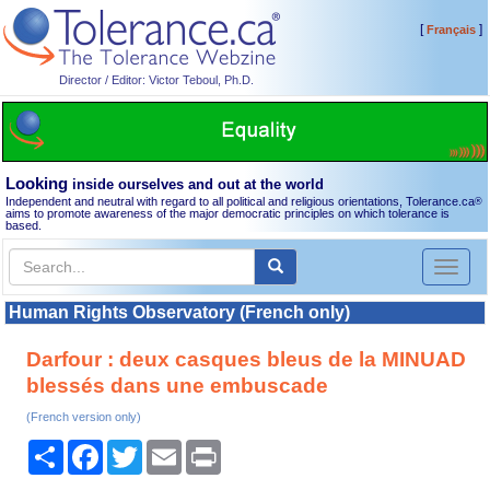
[
]
Français
Director / Editor: Victor Teboul, Ph.D.
Looking
inside ourselves and out at the world
Independent and neutral with regard to all political and religious orientations, Tolerance.ca
®
aims to promote awareness of the major democratic principles on which tolerance is
based.
Toggl
naviga
Human Rights Observatory (French only)
Darfour : deux casques bleus de la MINUAD
blessés dans une embuscade
(French version only)
Share
Facebook
Twitter
Email
Print