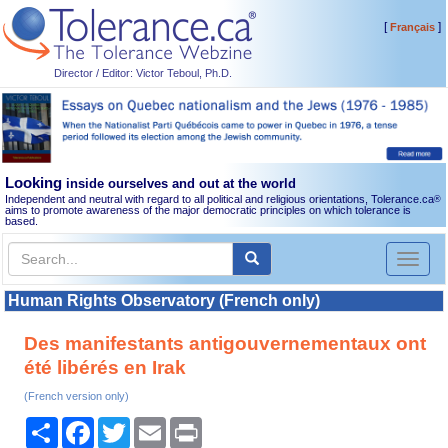
[
]
Français
Director / Editor: Victor Teboul, Ph.D.
Looking
inside ourselves and out at the world
Independent and neutral with regard to all political and religious orientations, Tolerance.ca
®
aims to promote awareness of the major democratic principles on which tolerance is
based.
Toggl
naviga
Human Rights Observatory (French only)
Des manifestants antigouvernementaux ont
été libérés en Irak
(French version only)
Share
Facebook
Twitter
Email
Print