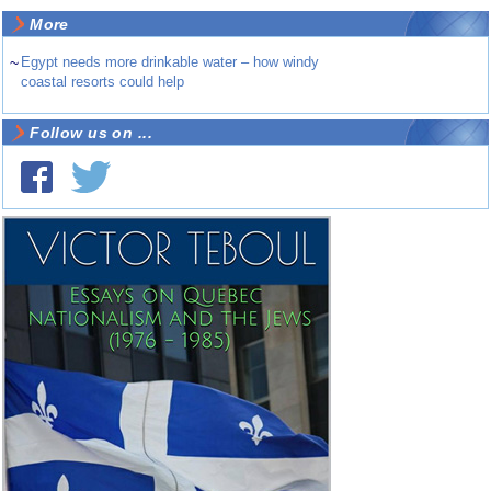
More
~
Egypt needs more drinkable water – how windy
coastal resorts could help
Follow us on ...