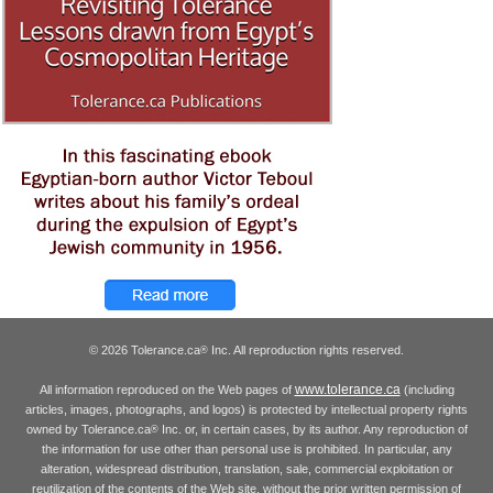
© 2026 Tolerance.ca
Inc. All reproduction rights reserved.
®
www.tolerance.ca
All information reproduced on the Web pages of
(including
articles, images, photographs, and logos) is protected by intellectual property rights
owned by Tolerance.ca
Inc. or, in certain cases, by its author. Any reproduction of
®
the information for use other than personal use is prohibited. In particular, any
alteration, widespread distribution, translation, sale, commercial exploitation or
reutilization of the contents of the Web site, without the prior written permission of