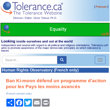
[
]
Français
Director / Editor: Victor Teboul, Ph.D.
Looking
inside ourselves and out at the world
Independent and neutral with regard to all political and religious orientations, Tolerance.ca
®
aims to promote awareness of the major democratic principles on which tolerance is
based.
Toggl
naviga
Human Rights Observatory (French only)
Ban Ki-moon défend un programme d'action
pour les Pays les moins avancés
(French version only)
Share
Facebook
Twitter
Email
Print