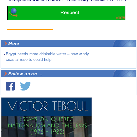
More
~
Egypt needs more drinkable water – how windy
coastal resorts could help
Follow us on ...