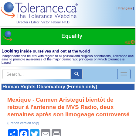
[
]
Français
Director / Editor: Victor Teboul, Ph.D.
Looking
inside ourselves and out at the world
Independent and neutral with regard to all political and religious orientations, Tolerance.ca
®
aims to promote awareness of the major democratic principles on which tolerance is
based.
Toggl
naviga
Human Rights Observatory (French only)
Mexique - Carmen Aristegui bientôt de
retour à l'antenne de MVS Radio, deux
semaines après son limogeage controversé
(French version only)
Share
Facebook
Twitter
Email
Print