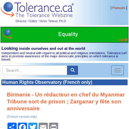
[
]
Français
Director / Editor: Victor Teboul, Ph.D.
Looking
inside ourselves and out at the world
Independent and neutral with regard to all political and religious orientations, Tolerance.ca
®
aims to promote awareness of the major democratic principles on which tolerance is
based.
Toggl
naviga
Human Rights Observatory (French only)
Birmanie - Un rédacteur en chef du Myanmar
Tribune sort de prison ; Zarganar y fête son
anniversaire
(French version only)
Share
Facebook
Twitter
Email
Print