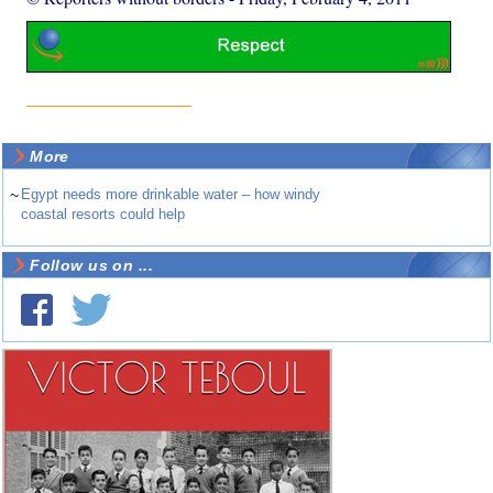
More
~
Egypt needs more drinkable water – how windy
coastal resorts could help
Follow us on ...