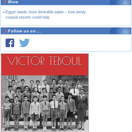
More
~
Egypt needs more drinkable water – how windy
coastal resorts could help
Follow us on ...