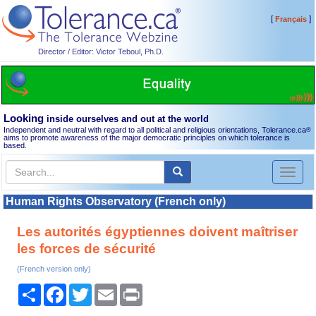
[
]
Français
Director / Editor: Victor Teboul, Ph.D.
Looking
inside ourselves and out at the world
Independent and neutral with regard to all political and religious orientations, Tolerance.ca
®
aims to promote awareness of the major democratic principles on which tolerance is
based.
Toggl
naviga
Human Rights Observatory (French only)
Les autorités égyptiennes doivent maîtriser
les forces de sécurité
(French version only)
Share
Facebook
Twitter
Email
Print