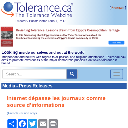
[
]
Français
Director / Editor: Victor Teboul, Ph.D.
Looking
inside ourselves and out at the world
Independent and neutral with regard to all political and religious orientations, Tolerance.ca
®
aims to promote awareness of the major democratic principles on which tolerance is
based.
Toggl
naviga
Media - Press Releases
Internet dépasse les journaux comme
source d'informations
(French version only)
Share
Facebook
Twitter
Email
Print