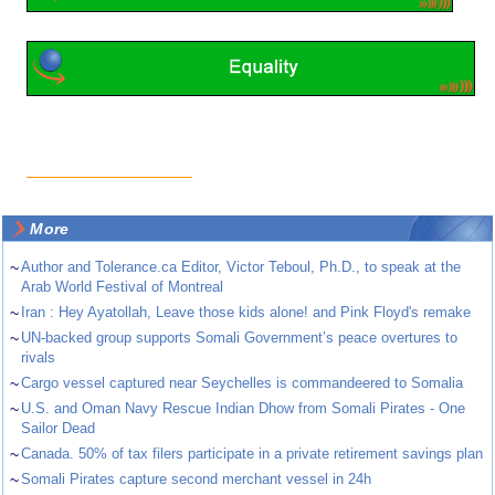
More
~
Author and Tolerance.ca Editor, Victor Teboul, Ph.D., to speak at the
Arab World Festival of Montreal
~
Iran : Hey Ayatollah, Leave those kids alone! and Pink Floyd's remake
~
UN-backed group supports Somali Government’s peace overtures to
rivals
~
Cargo vessel captured near Seychelles is commandeered to Somalia
~
U.S. and Oman Navy Rescue Indian Dhow from Somali Pirates - One
Sailor Dead
~
Canada. 50% of tax filers participate in a private retirement savings plan
~
Somali Pirates capture second merchant vessel in 24h