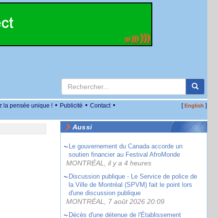
•
•
•
z la pensée unique !
Publicité
Contact
[
]
English
Aussi
Le gouvernement du Canada accorde un
soutien financier au Festival AfroMonde
MONTRÉAL, il y a 4 heures
Discussion publique - Le Service de police de
la Ville de Montréal (SPVM) fait le point lors
d'une discussion publique
MONTRÉAL, 7 août 2026 20:09
Décès d'une détenue de l'Établissement