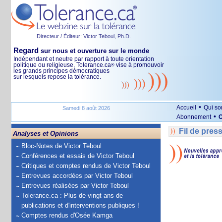
Directeur / Éditeur: Victor Teboul, Ph.D.
Regard
sur nous et ouverture sur le monde
Indépendant et neutre par rapport à toute orientation
politique ou religieuse, Tolerance.ca
vise à promouvoir
®
les grands principes démocratiques
sur lesquels repose la tolérance.
•
Accueil
Qui s
Samedi 8 août 2026
•
Abonnement
O
Fil de pres
Analyses et Opinions
Bloc-Notes de Victor Teboul
Conférences et essais de Victor Teboul
Critiques et comptes rendus de Victor Teboul
Entrevues accordées par Victor Teboul
Entrevues réalisées par Victor Teboul
Tolerance.ca : Plus de vingt ans de
publications et d'interventions publiques !
Comptes rendus d'Osée Kamga