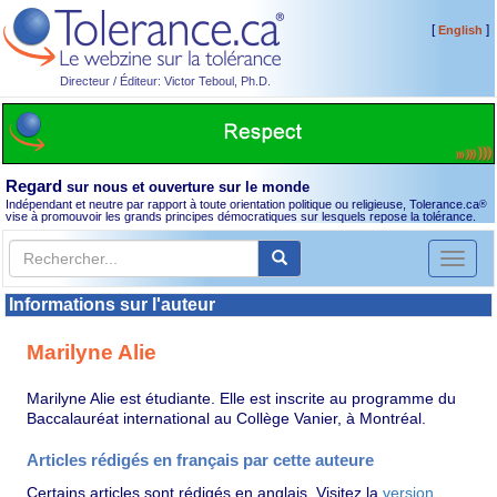
[
]
English
Directeur / Éditeur: Victor Teboul, Ph.D.
Regard
sur nous et ouverture sur le monde
Indépendant et neutre par rapport à toute orientation politique ou religieuse, Tolerance.ca
®
vise à promouvoir les grands principes démocratiques sur lesquels repose la tolérance.
Toggl
naviga
Informations sur l'auteur
Marilyne Alie
Marilyne Alie est étudiante. Elle est inscrite au programme du
Baccalauréat international au Collège Vanier, à Montréal.
Articles rédigés en français par cette auteure
Certains articles sont rédigés en anglais. Visitez la
version