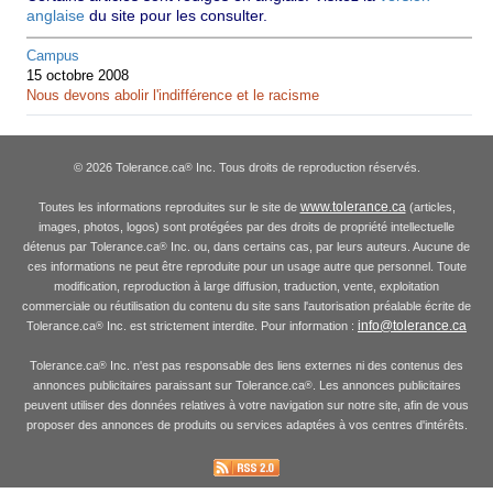
anglaise
du site pour les consulter.
Campus
15 octobre 2008
Nous devons abolir l'indifférence et le racisme
© 2026 Tolerance.ca
Inc. Tous droits de reproduction réservés.
®
www.tolerance.ca
Toutes les informations reproduites sur le site de
(articles,
images, photos, logos) sont protégées par des droits de propriété intellectuelle
détenus par Tolerance.ca
Inc. ou, dans certains cas, par leurs auteurs. Aucune de
®
ces informations ne peut être reproduite pour un usage autre que personnel. Toute
modification, reproduction à large diffusion, traduction, vente, exploitation
commerciale ou réutilisation du contenu du site sans l'autorisation préalable écrite de
info@tolerance.ca
Tolerance.ca
Inc. est strictement interdite. Pour information :
®
Tolerance.ca
Inc. n'est pas responsable des liens externes ni des contenus des
®
annonces publicitaires paraissant sur Tolerance.ca
. Les annonces publicitaires
®
peuvent utiliser des données relatives à votre navigation sur notre site, afin de vous
proposer des annonces de produits ou services adaptées à vos centres d'intérêts.