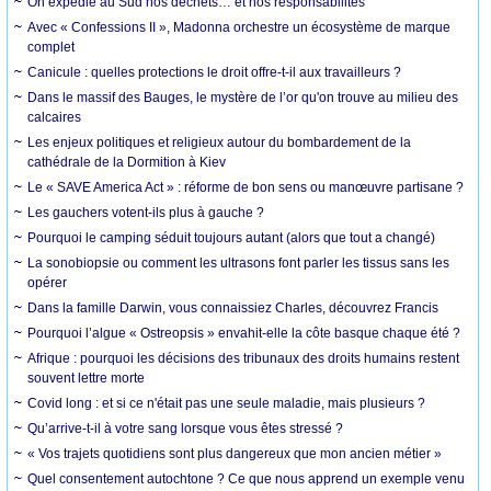
On expédie au Sud nos déchets… et nos responsabilités
Avec « Confessions II », Madonna orchestre un écosystème de marque
complet
Canicule : quelles protections le droit offre-t-il aux travailleurs ?
Dans le massif des Bauges, le mystère de l’or qu'on trouve au milieu des
calcaires
Les enjeux politiques et religieux autour du bombardement de la
cathédrale de la Dormition à Kiev
Le « SAVE America Act » : réforme de bon sens ou manœuvre partisane ?
Les gauchers votent-ils plus à gauche ?
Pourquoi le camping séduit toujours autant (alors que tout a changé)
La sonobiopsie ou comment les ultrasons font parler les tissus sans les
opérer
Dans la famille Darwin, vous connaissiez Charles, découvrez Francis
Pourquoi l’algue « Ostreopsis » envahit-elle la côte basque chaque été ?
Afrique : pourquoi les décisions des tribunaux des droits humains restent
souvent lettre morte
Covid long : et si ce n'était pas une seule maladie, mais plusieurs ?
Qu’arrive-t-il à votre sang lorsque vous êtes stressé ?
« Vos trajets quotidiens sont plus dangereux que mon ancien métier »
Quel consentement autochtone ? Ce que nous apprend un exemple venu