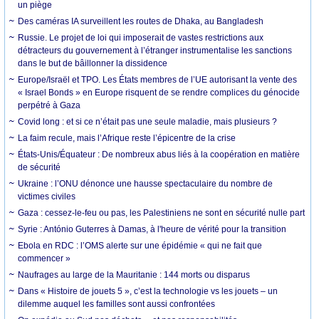
un piège
Des caméras IA surveillent les routes de Dhaka, au Bangladesh
Russie. Le projet de loi qui imposerait de vastes restrictions aux
détracteurs du gouvernement à l’étranger instrumentalise les sanctions
dans le but de bâillonner la dissidence
Europe/Israël et TPO. Les États membres de l’UE autorisant la vente des
« Israel Bonds » en Europe risquent de se rendre complices du génocide
perpétré à Gaza
Covid long : et si ce n’était pas une seule maladie, mais plusieurs ?
La faim recule, mais l’Afrique reste l’épicentre de la crise
États-Unis/Équateur : De nombreux abus liés à la coopération en matière
de sécurité
Ukraine : l’ONU dénonce une hausse spectaculaire du nombre de
victimes civiles
Gaza : cessez-le-feu ou pas, les Palestiniens ne sont en sécurité nulle part
Syrie : António Guterres à Damas, à l'heure de vérité pour la transition
Ebola en RDC : l’OMS alerte sur une épidémie « qui ne fait que
commencer »
Naufrages au large de la Mauritanie : 144 morts ou disparus
Dans « Histoire de jouets 5 », c’est la technologie vs les jouets – un
dilemme auquel les familles sont aussi confrontées