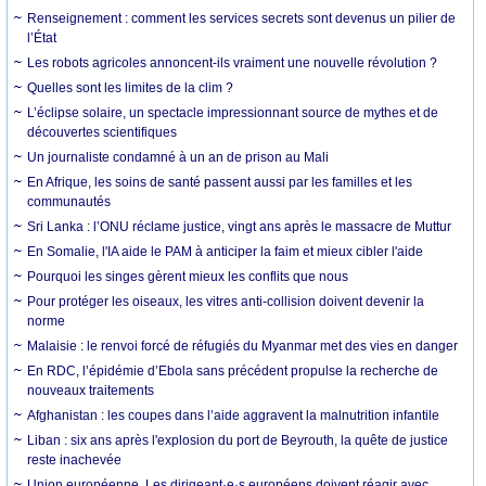
Renseignement : comment les services secrets sont devenus un pilier de
l’État
Les robots agricoles annoncent-ils vraiment une nouvelle révolution ?
Quelles sont les limites de la clim ?
L’éclipse solaire, un spectacle impressionnant source de mythes et de
découvertes scientifiques
Un journaliste condamné à un an de prison au Mali
En Afrique, les soins de santé passent aussi par les familles et les
communautés
Sri Lanka : l’ONU réclame justice, vingt ans après le massacre de Muttur
En Somalie, l'IA aide le PAM à anticiper la faim et mieux cibler l'aide
Pourquoi les singes gèrent mieux les conflits que nous
Pour protéger les oiseaux, les vitres anti-collision doivent devenir la
norme
Malaisie : le renvoi forcé de réfugiés du Myanmar met des vies en danger
En RDC, l’épidémie d’Ebola sans précédent propulse la recherche de
nouveaux traitements
Afghanistan : les coupes dans l’aide aggravent la malnutrition infantile
Liban : six ans après l'explosion du port de Beyrouth, la quête de justice
reste inachevée
Union européenne. Les dirigeant·e·s européens doivent réagir avec