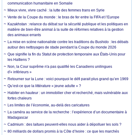
communication humanitaire en Somalie
Mieux vivre, vivre caché : la lutte des femmes trans en Syrie
Vente de la Coupe du monde : le bras de fer entre la FIFA et l’Europe
Kazakhstan : relance du débat sur la sécurité publique et les politiques en
matière de bien-être animal à la suite de réformes relatives à la gestion
des animaux errants
La mise en scène nationaliste contre les traditions du Bushido : les débats
autour des nettoyages de stade pendant la Coupe du monde 2026
Que signifie la fin du Statut de protection temporaire aux États-Unis pour
les Haïtiens ?
Non, la Cour suprême n'a pas qualifié les Canadiens unilingues
d'« inférieurs »
Retourner sur la Lune : voici pourquoi le défi parait plus grand qu’en 1969
Qu’est-ce que la littérature « jeune adulte » ?
Habiter en hauteur : un immobilier cher et recherché, mais vulnérable aux
fortes chaleurs
Les limites de l’économie, au-delà des caricatures
La caméra au service de la recherche : l’expérience d’un documentaire à
Madagascar
Cadmium : des laitues peuvent-elles nous aider à dépolluer les sols ?
80 milliards de dollars promis à la Côte d’Ivoire : ce que les marchés