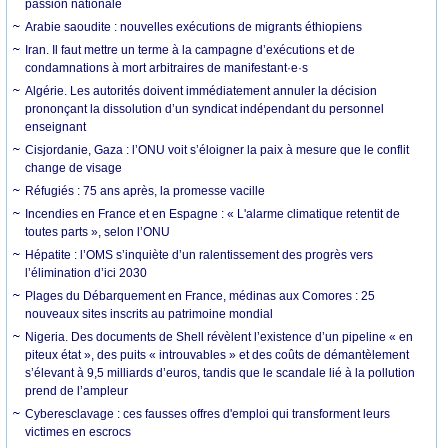
passion nationale
Arabie saoudite : nouvelles exécutions de migrants éthiopiens
Iran. Il faut mettre un terme à la campagne d’exécutions et de
condamnations à mort arbitraires de manifestant·e·s
Algérie. Les autorités doivent immédiatement annuler la décision
prononçant la dissolution d’un syndicat indépendant du personnel
enseignant
Cisjordanie, Gaza : l’ONU voit s’éloigner la paix à mesure que le conflit
change de visage
Réfugiés : 75 ans après, la promesse vacille
Incendies en France et en Espagne : « L'alarme climatique retentit de
toutes parts », selon l’ONU
Hépatite : l’OMS s’inquiète d’un ralentissement des progrès vers
l’élimination d’ici 2030
Plages du Débarquement en France, médinas aux Comores : 25
nouveaux sites inscrits au patrimoine mondial
Nigeria. Des documents de Shell révèlent l’existence d’un pipeline « en
piteux état », des puits « introuvables » et des coûts de démantèlement
s’élevant à 9,5 milliards d’euros, tandis que le scandale lié à la pollution
prend de l’ampleur
Cyberesclavage : ces fausses offres d'emploi qui transforment leurs
victimes en escrocs