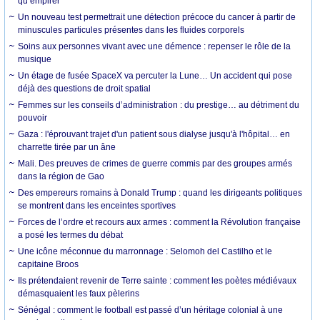
qu’empirer
Un nouveau test permettrait une détection précoce du cancer à partir de
minuscules particules présentes dans les fluides corporels
Soins aux personnes vivant avec une démence : repenser le rôle de la
musique
Un étage de fusée SpaceX va percuter la Lune… Un accident qui pose
déjà des questions de droit spatial
Femmes sur les conseils d’administration : du prestige… au détriment du
pouvoir
Gaza : l'éprouvant trajet d'un patient sous dialyse jusqu'à l'hôpital… en
charrette tirée par un âne
Mali. Des preuves de crimes de guerre commis par des groupes armés
dans la région de Gao
Des empereurs romains à Donald Trump : quand les dirigeants politiques
se montrent dans les enceintes sportives
Forces de l’ordre et recours aux armes : comment la Révolution française
a posé les termes du débat
Une icône méconnue du marronnage : Selomoh del Castilho et le
capitaine Broos
Ils prétendaient revenir de Terre sainte : comment les poètes médiévaux
démasquaient les faux pèlerins
Sénégal : comment le football est passé d’un héritage colonial à une