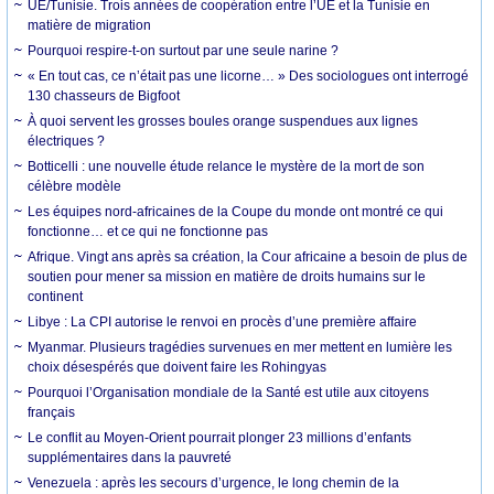
UE/Tunisie. Trois années de coopération entre l’UE et la Tunisie en
matière de migration
Pourquoi respire-t-on surtout par une seule narine ?
« En tout cas, ce n’était pas une licorne… » Des sociologues ont interrogé
130 chasseurs de Bigfoot
À quoi servent les grosses boules orange suspendues aux lignes
électriques ?
Botticelli : une nouvelle étude relance le mystère de la mort de son
célèbre modèle
Les équipes nord-africaines de la Coupe du monde ont montré ce qui
fonctionne… et ce qui ne fonctionne pas
Afrique. Vingt ans après sa création, la Cour africaine a besoin de plus de
soutien pour mener sa mission en matière de droits humains sur le
continent
Libye : La CPI autorise le renvoi en procès d’une première affaire
Myanmar. Plusieurs tragédies survenues en mer mettent en lumière les
choix désespérés que doivent faire les Rohingyas
Pourquoi l’Organisation mondiale de la Santé est utile aux citoyens
français
Le conflit au Moyen-Orient pourrait plonger 23 millions d’enfants
supplémentaires dans la pauvreté
Venezuela : après les secours d’urgence, le long chemin de la