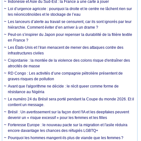
Indonésie et Asie du Sud-Est : la France a une carte à jouer
Loi d’urgence agricole : pourquoi la droite et le centre ne lâchent rien sur
les néonicotinoïdes et le stockage de l’eau
Les lanceurs d’alerte au travail se censurent, car ils sont ignorés par leur
hiérarchie. Comment éviter d’en arriver à un drame ?
Peut-on s’inspirer du Japon pour repenser la durabilité de la filière textile
en France ?
Les États-Unis et l’Iran menacent de mener des attaques contre des
infrastructures civiles
Cisjordanie : la montée de la violence des colons risque d'entraîner des
atrocités de masse
RD Congo : Les activités d’une compagnie pétrolière présentent de
graves risques de pollution
Avant que l'algorithme ne décide : le récit queer comme forme de
résistance au Nigéria
Le numéro 24 du Brésil sera porté pendant la Coupe du monde 2026. Et il
contient un message.
Brésil : Un avertissement sur la façon dont l'IA et les deepfakes peuvent
devenir un « risque excessif » pour les femmes et les filles
Forteresse Europe : le nouveau pacte sur la migration et l'asile réduira
encore davantage les chances des réfugiés LGBTQ+
Pourquoi les hommes mangent-ils plus de viande que les femmes ?