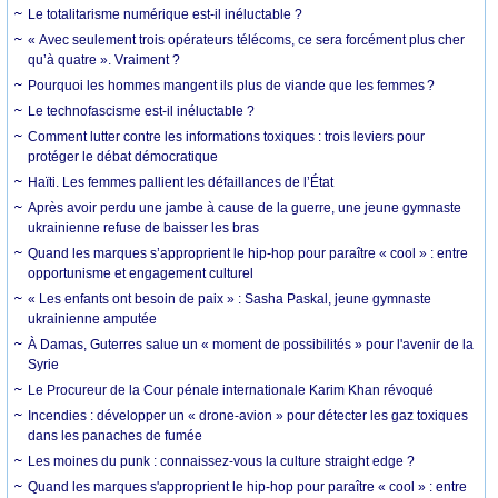
Le totalitarisme numérique est-il inéluctable ?
« Avec seulement trois opérateurs télécoms, ce sera forcément plus cher
qu’à quatre ». Vraiment ?
Pourquoi les hommes mangent ils plus de viande que les femmes ?
Le technofascisme est-il inéluctable ?
Comment lutter contre les informations toxiques : trois leviers pour
protéger le débat démocratique
Haïti. Les femmes pallient les défaillances de l’État
Après avoir perdu une jambe à cause de la guerre, une jeune gymnaste
ukrainienne refuse de baisser les bras
Quand les marques s’approprient le hip-hop pour paraître « cool » : entre
opportunisme et engagement culturel
« Les enfants ont besoin de paix » : Sasha Paskal, jeune gymnaste
ukrainienne amputée
À Damas, Guterres salue un « moment de possibilités » pour l'avenir de la
Syrie
Le Procureur de la Cour pénale internationale Karim Khan révoqué
Incendies : développer un « drone-avion » pour détecter les gaz toxiques
dans les panaches de fumée
Les moines du punk : connaissez-vous la culture straight edge ?
Quand les marques s'approprient le hip-hop pour paraître « cool » : entre