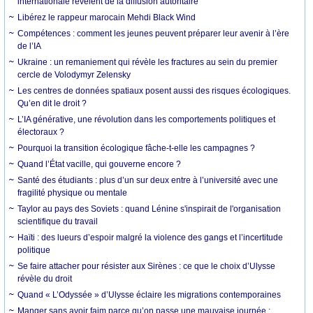
internationale révèlent de la diffusion autoritaire
Libérez le rappeur marocain Mehdi Black Wind
Compétences : comment les jeunes peuvent préparer leur avenir à l’ère
de l’IA
Ukraine : un remaniement qui révèle les fractures au sein du premier
cercle de Volodymyr Zelensky
Les centres de données spatiaux posent aussi des risques écologiques.
Qu’en dit le droit ?
L’IA générative, une révolution dans les comportements politiques et
électoraux ?
Pourquoi la transition écologique fâche-t-elle les campagnes ?
Quand l’État vacille, qui gouverne encore ?
Santé des étudiants : plus d’un sur deux entre à l’université avec une
fragilité physique ou mentale
Taylor au pays des Soviets : quand Lénine s'inspirait de l'organisation
scientifique du travail
Haïti : des lueurs d’espoir malgré la violence des gangs et l’incertitude
politique
Se faire attacher pour résister aux Sirènes : ce que le choix d’Ulysse
révèle du droit
Quand « L’Odyssée » d’Ulysse éclaire les migrations contemporaines
Manger sans avoir faim parce qu’on passe une mauvaise journée :