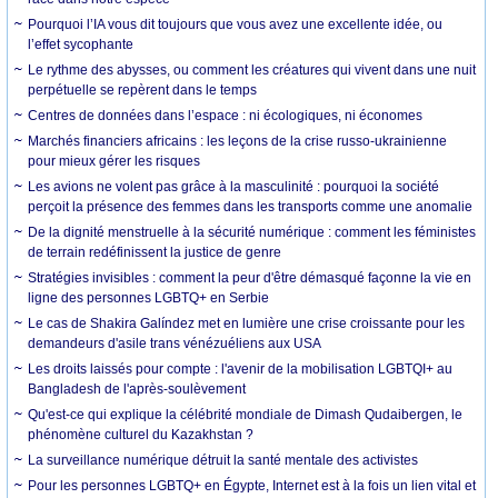
Pourquoi l’IA vous dit toujours que vous avez une excellente idée, ou
l’effet sycophante
Le rythme des abysses, ou comment les créatures qui vivent dans une nuit
perpétuelle se repèrent dans le temps
Centres de données dans l’espace : ni écologiques, ni économes
Marchés financiers africains : les leçons de la crise russo-ukrainienne
pour mieux gérer les risques
Les avions ne volent pas grâce à la masculinité : pourquoi la société
perçoit la présence des femmes dans les transports comme une anomalie
De la dignité menstruelle à la sécurité numérique : comment les féministes
de terrain redéfinissent la justice de genre
Stratégies invisibles : comment la peur d'être démasqué façonne la vie en
ligne des personnes LGBTQ+ en Serbie
Le cas de Shakira Galíndez met en lumière une crise croissante pour les
demandeurs d'asile trans vénézuéliens aux USA
Les droits laissés pour compte : l'avenir de la mobilisation LGBTQI+ au
Bangladesh de l'après-soulèvement
Qu'est-ce qui explique la célébrité mondiale de Dimash Qudaibergen, le
phénomène culturel du Kazakhstan ?
La surveillance numérique détruit la santé mentale des activistes
Pour les personnes LGBTQ+ en Égypte, Internet est à la fois un lien vital et