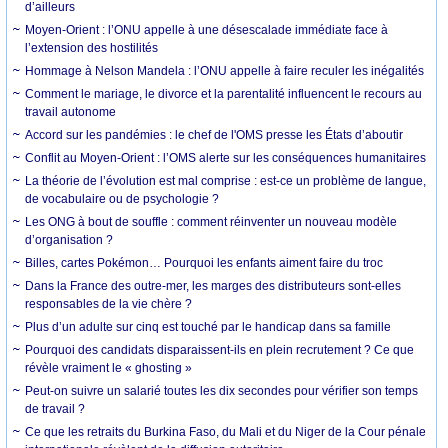
d’ailleurs
Moyen-Orient : l’ONU appelle à une désescalade immédiate face à
l’extension des hostilités
Hommage à Nelson Mandela : l’ONU appelle à faire reculer les inégalités
Comment le mariage, le divorce et la parentalité influencent le recours au
travail autonome
Accord sur les pandémies : le chef de l'OMS presse les États d’aboutir
Conflit au Moyen-Orient : l’OMS alerte sur les conséquences humanitaires
La théorie de l’évolution est mal comprise : est-ce un problème de langue,
de vocabulaire ou de psychologie ?
Les ONG à bout de souffle : comment réinventer un nouveau modèle
d’organisation ?
Billes, cartes Pokémon… Pourquoi les enfants aiment faire du troc
Dans la France des outre-mer, les marges des distributeurs sont-elles
responsables de la vie chère ?
Plus d’un adulte sur cinq est touché par le handicap dans sa famille
Pourquoi des candidats disparaissent-ils en plein recrutement ? Ce que
révèle vraiment le « ghosting »
Peut-on suivre un salarié toutes les dix secondes pour vérifier son temps
de travail ?
Ce que les retraits du Burkina Faso, du Mali et du Niger de la Cour pénale