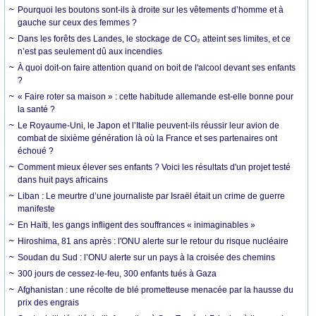
Pourquoi les boutons sont-ils à droite sur les vêtements d’homme et à
gauche sur ceux des femmes ?
Dans les forêts des Landes, le stockage de CO₂ atteint ses limites, et ce
n’est pas seulement dû aux incendies
À quoi doit-on faire attention quand on boit de l'alcool devant ses enfants
?
« Faire roter sa maison » : cette habitude allemande est-elle bonne pour
la santé ?
Le Royaume-Uni, le Japon et l’Italie peuvent-ils réussir leur avion de
combat de sixième génération là où la France et ses partenaires ont
échoué ?
Comment mieux élever ses enfants ? Voici les résultats d'un projet testé
dans huit pays africains
Liban : Le meurtre d’une journaliste par Israël était un crime de guerre
manifeste
En Haïti, les gangs infligent des souffrances « inimaginables »
Hiroshima, 81 ans après : l'ONU alerte sur le retour du risque nucléaire
Soudan du Sud : l’ONU alerte sur un pays à la croisée des chemins
300 jours de cessez-le-feu, 300 enfants tués à Gaza
Afghanistan : une récolte de blé prometteuse menacée par la hausse du
prix des engrais