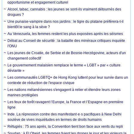
opportunisme et engagement culturel
Alcool, tabac, cannabis : les jeunes se sont-ils vraiment détournés des
drogues ?
Une punaise-vampire dans nos jardins : le tigre du platane préférera-t-il
bientôt le sang à la sève ?
Au Venezuela, les femmes restent les plus exposées après les séismes
Débat au Conseil de sécurité : la bataille des minéraux critiques inquiète
l'ONU
Les jeunes de Croatie, de Serbie et de Bosnie-Herzégovine, acteurs d'un
changement collectif
Le gouvernement malaisien remplace le terme « LGBT » par « culture
déviante »
Les communautés LGBTQ+ de Hong Kong luttent pour leur survie dans un
contexte de réduction de l'espace civique
Les nations mélanésiennes s'engagent à relier et étendre leurs zones
marines protégées
Les feux de forêt ravagent l’Europe, la France et l’Espagne en première
ligne
Inde. La répression contre des manifestant·e·s pacifiques à New Delhi
soulève de vives inquiétudes en termes de droits humains
Réfugiés : 75 ans après, la Convention tient bon face aux vents du repli
Soudan : à El Obeid, les femmes fuient les drones le jour et les violeurs la