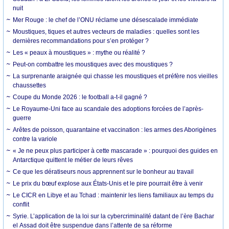
nuit
Mer Rouge : le chef de l’ONU réclame une désescalade immédiate
Moustiques, tiques et autres vecteurs de maladies : quelles sont les
dernières recommandations pour s’en protéger ?
Les « peaux à moustiques » : mythe ou réalité ?
Peut-on combattre les moustiques avec des moustiques ?
La surprenante araignée qui chasse les moustiques et préfère nos vieilles
chaussettes
Coupe du Monde 2026 : le football a-t-il gagné ?
Le Royaume-Uni face au scandale des adoptions forcées de l’après-
guerre
Arêtes de poisson, quarantaine et vaccination : les armes des Aborigènes
contre la variole
« Je ne peux plus participer à cette mascarade » : pourquoi des guides en
Antarctique quittent le métier de leurs rêves
Ce que les dératiseurs nous apprennent sur le bonheur au travail
Le prix du bœuf explose aux États-Unis et le pire pourrait être à venir
Le CICR en Libye et au Tchad : maintenir les liens familiaux au temps du
conflit
Syrie. L’application de la loi sur la cybercriminalité datant de l’ère Bachar
el Assad doit être suspendue dans l’attente de sa réforme