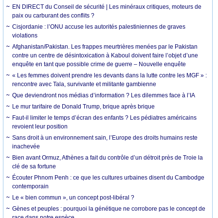
EN DIRECT du Conseil de sécurité | Les minéraux critiques, moteurs de
paix ou carburant des conflits ?
Cisjordanie : l’ONU accuse les autorités palestiniennes de graves
violations
Afghanistan/Pakistan. Les frappes meurtrières menées par le Pakistan
contre un centre de désintoxication à Kaboul doivent faire l’objet d’une
enquête en tant que possible crime de guerre – Nouvelle enquête
« Les femmes doivent prendre les devants dans la lutte contre les MGF » :
rencontre avec Tala, survivante et militante gambienne
Que deviendront nos médias d’information ? Les dilemmes face à l’IA
Le mur tarifaire de Donald Trump, brique après brique
Faut-il limiter le temps d’écran des enfants ? Les pédiatres américains
revoient leur position
Sans droit à un environnement sain, l’Europe des droits humains reste
inachevée
Bien avant Ormuz, Athènes a fait du contrôle d’un détroit près de Troie la
clé de sa fortune
Écouter Phnom Penh : ce que les cultures urbaines disent du Cambodge
contemporain
Le « bien commun », un concept post-libéral ?
Gènes et peuples : pourquoi la génétique ne corrobore pas le concept de
race dans notre espèce