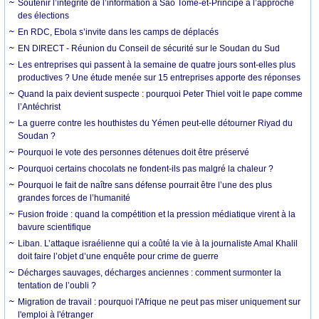
Soutenir l’intégrité de l’information à Sao Tomé-et-Principe à l’approche
des élections
En RDC, Ebola s’invite dans les camps de déplacés
EN DIRECT - Réunion du Conseil de sécurité sur le Soudan du Sud
Les entreprises qui passent à la semaine de quatre jours sont-elles plus
productives ? Une étude menée sur 15 entreprises apporte des réponses
Quand la paix devient suspecte : pourquoi Peter Thiel voit le pape comme
l’Antéchrist
La guerre contre les houthistes du Yémen peut-elle détourner Riyad du
Soudan ?
Pourquoi le vote des personnes détenues doit être préservé
Pourquoi certains chocolats ne fondent-ils pas malgré la chaleur ?
Pourquoi le fait de naître sans défense pourrait être l’une des plus
grandes forces de l’humanité
Fusion froide : quand la compétition et la pression médiatique virent à la
bavure scientifique
Liban. L’attaque israélienne qui a coûté la vie à la journaliste Amal Khalil
doit faire l’objet d’une enquête pour crime de guerre
Décharges sauvages, décharges anciennes : comment surmonter la
tentation de l’oubli ?
Migration de travail : pourquoi l'Afrique ne peut pas miser uniquement sur
l'emploi à l'étranger