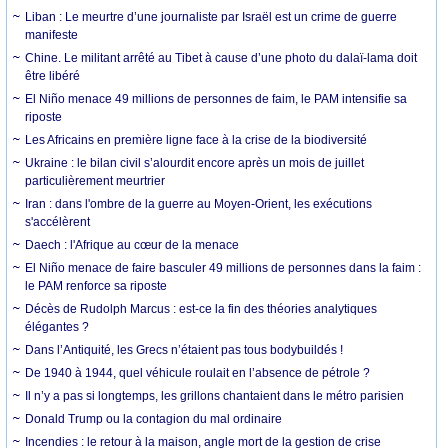
Liban : Le meurtre d’une journaliste par Israël est un crime de guerre
manifeste
Chine. Le militant arrêté au Tibet à cause d’une photo du dalaï-lama doit
être libéré
El Niño menace 49 millions de personnes de faim, le PAM intensifie sa
riposte
Les Africains en première ligne face à la crise de la biodiversité
Ukraine : le bilan civil s’alourdit encore après un mois de juillet
particulièrement meurtrier
Iran : dans l'ombre de la guerre au Moyen-Orient, les exécutions
s'accélèrent
Daech : l'Afrique au cœur de la menace
El Niño menace de faire basculer 49 millions de personnes dans la faim :
le PAM renforce sa riposte
Décès de Rudolph Marcus : est-ce la fin des théories analytiques
élégantes ?
Dans l’Antiquité, les Grecs n’étaient pas tous bodybuildés !
De 1940 à 1944, quel véhicule roulait en l’absence de pétrole ?
Il n’y a pas si longtemps, les grillons chantaient dans le métro parisien
Donald Trump ou la contagion du mal ordinaire
Incendies : le retour à la maison, angle mort de la gestion de crise