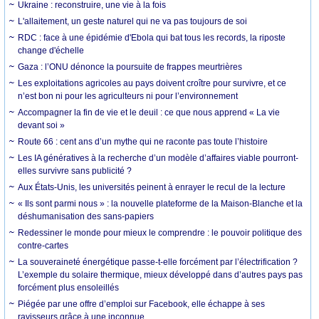
Ukraine : reconstruire, une vie à la fois
L'allaitement, un geste naturel qui ne va pas toujours de soi
RDC : face à une épidémie d'Ebola qui bat tous les records, la riposte
change d'échelle
Gaza : l’ONU dénonce la poursuite de frappes meurtrières
Les exploitations agricoles au pays doivent croître pour survivre, et ce
n’est bon ni pour les agriculteurs ni pour l’environnement
Accompagner la fin de vie et le deuil : ce que nous apprend « La vie
devant soi »
Route 66 : cent ans d’un mythe qui ne raconte pas toute l’histoire
Les IA génératives à la recherche d’un modèle d’affaires viable pourront-
elles survivre sans publicité ?
Aux États-Unis, les universités peinent à enrayer le recul de la lecture
« Ils sont parmi nous » : la nouvelle plateforme de la Maison-Blanche et la
déshumanisation des sans-papiers
Redessiner le monde pour mieux le comprendre : le pouvoir politique des
contre-cartes
La souveraineté énergétique passe-t-elle forcément par l’électrification ?
L’exemple du solaire thermique, mieux développé dans d’autres pays pas
forcément plus ensoleillés
Piégée par une offre d’emploi sur Facebook, elle échappe à ses
ravisseurs grâce à une inconnue