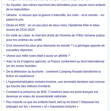
Au Soudan, des mères marchent des kilomètres pour sauver leurs enfants
de la malnutrition
Ukraine : à mesure que la guerre s’intensifie, les civils – et le monde – en
paient le prix
Ebola en RDC : en un peu plus de deux mois, l'épidémie frôle le bilan
record de 2018-2020
En visite au Liban, le chef des droits de l'homme de l'ONU réclame justice
pour les victimes du conflit
D'où viennent les plus gros diamants du monde ? La géologie apporte de
nouvelles réponses
Ulysse aux mille ruses était-il aussi un athlète ?
Avec la loi d’urgence agricole, la France contrevient au droit international
sur les zones humides
De la télévision au tourisme : comment Camping Paradis transforme la
fiction en expérience
L’hypominéralisation molaire-incisive, une anomalie dentaire mal connue
qui touche des millions d’enfants
Comment la présence de MSC Croisières dans les ports français est
devenue un enjeu de souveraineté nationale
Peu importe ce que les enfants lisent, tant qu’ils lisent ? Dépasser les
préjugés sur les « bonnes » et « mauvaises lectures »