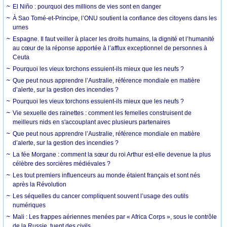
El Niño : pourquoi des millions de vies sont en danger
À Sao Tomé-et-Principe, l’ONU soutient la confiance des citoyens dans les
urnes
Espagne. Il faut veiller à placer les droits humains, la dignité et l’humanité
au cœur de la réponse apportée à l’afflux exceptionnel de personnes à
Ceuta
Pourquoi les vieux torchons essuient-ils mieux que les neufs ?
Que peut nous apprendre l’Australie, référence mondiale en matière
d’alerte, sur la gestion des incendies ?
Pourquoi les vieux torchons essuient-ils mieux que les neufs ?
Vie sexuelle des rainettes : comment les femelles construisent de
meilleurs nids en s'accouplant avec plusieurs partenaires
Que peut nous apprendre l’Australie, référence mondiale en matière
d’alerte, sur la gestion des incendies ?
La fée Morgane : comment la sœur du roi Arthur est-elle devenue la plus
célèbre des sorcières médiévales ?
Les tout premiers influenceurs au monde étaient français et sont nés
après la Révolution
Les séquelles du cancer compliquent souvent l’usage des outils
numériques
Mali : Les frappes aériennes menées par « Africa Corps », sous le contrôle
de la Russie, tuent des civils