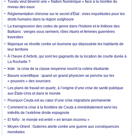
Tuvalu veut devenir une « Nation Numérique » face à la montée du
niveau des eaux
Réglementation chinoise sur le secret d'État : vives inquiétudes pour les
droits humains dans la région ouïghoure
La transgression des codes de genre dans l'histoire et le folklore des
Balkans : vierges sous serment, rôles rituels et femmes guerrières
travesties
Majorque se révolte contre un tourisme qui dépossède les habitants de
leur territoire
À l’heure d’Airbnb, qui sont les gagnants de la location de courte durée à
La Rochelle ?
Inde : la crise de la classe moyenne nourrit la colère étudiante
Bavure scientifique : quand un grand physicien se penche sur les
« pouvoirs » des sourciers
Les plans de travail en quartz, à l’origine d’une crise de santé publique
aux États-Unis et dans le monde
Pourquoi Ceuta est au cœur d’une crise migratoire permanente
Comment la crise à la frontière de Ceuta a immédiatement servi les
intérêts de l’extrême droite espagnole
El Niño : le monde est entré « en terrain inconnu »
Moyen-Orient : Guterres alerte contre une guerre aux conséquences
mondiales