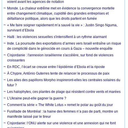
voient avant les agences de notation
Monde. La chaleur extrême met en évidence la convergence mortelle
entre changement climatique, cupidité des grandes entreprises et
défaillance politique, alors que les droits partent en fumée
« Me faire soigner rapidement m’a sauvé la vie » : Justin Singo Nguma,
survivant d’Ebola
Haïti : les violences sexuelles s'intensifient à un rythme alarmant
Inde. La poursuite des exportations d’armes vers Israël entraîne un risque
de complicité dans le génocide en cours à Gaza – nouvelle enquête
Cisjordanie : l'annexion israélienne s'accélère, sur fond de violences
croissantes
En RDC, l’écart se creuse entre l’épidémie d’Ebola et la riposte
À Chypre, António Guterres tente de relancer le processus de paix
Les ailes des papillons Morpho inspireront-elles les centrales solaires du
futur ?
Les halophytes, ces plantes de plage qui résistent contre vents et marées
L’Ukraine peut-elle gagner la guerre ?
Comment la série « The White Lotus » remet le polar au goût du jour
Fusillade de Montréal : la haine des femmes n’a pas de parti, montre un
manifeste laissé par le tireur
Cisjordanie: l’ONU alerte sur une violence et une annexion qui ne font