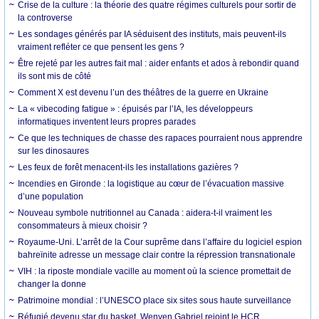
Crise de la culture : la théorie des quatre régimes culturels pour sortir de
la controverse
Les sondages générés par IA séduisent des instituts, mais peuvent-ils
vraiment refléter ce que pensent les gens ?
Être rejeté par les autres fait mal : aider enfants et ados à rebondir quand
ils sont mis de côté
Comment X est devenu l’un des théâtres de la guerre en Ukraine
La « vibecoding fatigue » : épuisés par l’IA, les développeurs
informatiques inventent leurs propres parades
Ce que les techniques de chasse des rapaces pourraient nous apprendre
sur les dinosaures
Les feux de forêt menacent-ils les installations gazières ?
Incendies en Gironde : la logistique au cœur de l’évacuation massive
d’une population
Nouveau symbole nutritionnel au Canada : aidera-t-il vraiment les
consommateurs à mieux choisir ?
Royaume-Uni. L’arrêt de la Cour suprême dans l’affaire du logiciel espion
bahreïnite adresse un message clair contre la répression transnationale
VIH : la riposte mondiale vacille au moment où la science promettait de
changer la donne
Patrimoine mondial : l’UNESCO place six sites sous haute surveillance
Réfugié devenu star du basket, Wenyen Gabriel rejoint le HCR