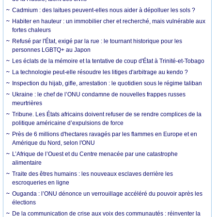
Cadmium : des laitues peuvent-elles nous aider à dépolluer les sols ?
Habiter en hauteur : un immobilier cher et recherché, mais vulnérable aux
fortes chaleurs
Refusé par l'État, exigé par la rue : le tournant historique pour les
personnes LGBTQ+ au Japon
Les éclats de la mémoire et la tentative de coup d'État à Trinité-et-Tobago
La technologie peut-elle résoudre les litiges d'arbitrage au kendo ?
Inspection du hijab, gifle, arrestation : le quotidien sous le régime taliban
Ukraine : le chef de l’ONU condamne de nouvelles frappes russes
meurtrières
Tribune. Les États africains doivent refuser de se rendre complices de la
politique américaine d’expulsions de force
Près de 6 millions d'hectares ravagés par les flammes en Europe et en
Amérique du Nord, selon l'ONU
L’Afrique de l’Ouest et du Centre menacée par une catastrophe
alimentaire
Traite des êtres humains : les nouveaux esclaves derrière les
escroqueries en ligne
Ouganda : l’ONU dénonce un verrouillage accéléré du pouvoir après les
élections
De la communication de crise aux voix des communautés : réinventer la