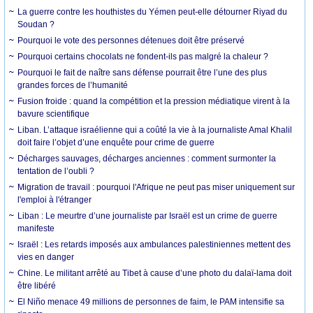
La guerre contre les houthistes du Yémen peut-elle détourner Riyad du
Soudan ?
Pourquoi le vote des personnes détenues doit être préservé
Pourquoi certains chocolats ne fondent-ils pas malgré la chaleur ?
Pourquoi le fait de naître sans défense pourrait être l’une des plus
grandes forces de l’humanité
Fusion froide : quand la compétition et la pression médiatique virent à la
bavure scientifique
Liban. L’attaque israélienne qui a coûté la vie à la journaliste Amal Khalil
doit faire l’objet d’une enquête pour crime de guerre
Décharges sauvages, décharges anciennes : comment surmonter la
tentation de l’oubli ?
Migration de travail : pourquoi l'Afrique ne peut pas miser uniquement sur
l'emploi à l'étranger
Liban : Le meurtre d’une journaliste par Israël est un crime de guerre
manifeste
Israël : Les retards imposés aux ambulances palestiniennes mettent des
vies en danger
Chine. Le militant arrêté au Tibet à cause d’une photo du dalaï-lama doit
être libéré
El Niño menace 49 millions de personnes de faim, le PAM intensifie sa