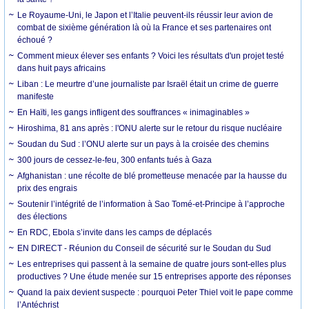
Le Royaume-Uni, le Japon et l’Italie peuvent-ils réussir leur avion de
combat de sixième génération là où la France et ses partenaires ont
échoué ?
Comment mieux élever ses enfants ? Voici les résultats d'un projet testé
dans huit pays africains
Liban : Le meurtre d’une journaliste par Israël était un crime de guerre
manifeste
En Haïti, les gangs infligent des souffrances « inimaginables »
Hiroshima, 81 ans après : l'ONU alerte sur le retour du risque nucléaire
Soudan du Sud : l’ONU alerte sur un pays à la croisée des chemins
300 jours de cessez-le-feu, 300 enfants tués à Gaza
Afghanistan : une récolte de blé prometteuse menacée par la hausse du
prix des engrais
Soutenir l’intégrité de l’information à Sao Tomé-et-Principe à l’approche
des élections
En RDC, Ebola s’invite dans les camps de déplacés
EN DIRECT - Réunion du Conseil de sécurité sur le Soudan du Sud
Les entreprises qui passent à la semaine de quatre jours sont-elles plus
productives ? Une étude menée sur 15 entreprises apporte des réponses
Quand la paix devient suspecte : pourquoi Peter Thiel voit le pape comme
l’Antéchrist