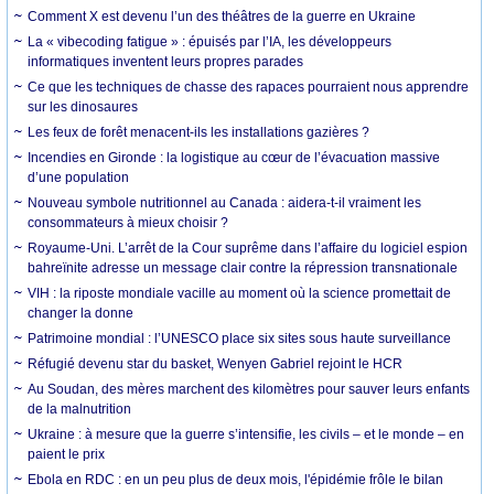
Comment X est devenu l’un des théâtres de la guerre en Ukraine
La « vibecoding fatigue » : épuisés par l’IA, les développeurs
informatiques inventent leurs propres parades
Ce que les techniques de chasse des rapaces pourraient nous apprendre
sur les dinosaures
Les feux de forêt menacent-ils les installations gazières ?
Incendies en Gironde : la logistique au cœur de l’évacuation massive
d’une population
Nouveau symbole nutritionnel au Canada : aidera-t-il vraiment les
consommateurs à mieux choisir ?
Royaume-Uni. L’arrêt de la Cour suprême dans l’affaire du logiciel espion
bahreïnite adresse un message clair contre la répression transnationale
VIH : la riposte mondiale vacille au moment où la science promettait de
changer la donne
Patrimoine mondial : l’UNESCO place six sites sous haute surveillance
Réfugié devenu star du basket, Wenyen Gabriel rejoint le HCR
Au Soudan, des mères marchent des kilomètres pour sauver leurs enfants
de la malnutrition
Ukraine : à mesure que la guerre s’intensifie, les civils – et le monde – en
paient le prix
Ebola en RDC : en un peu plus de deux mois, l'épidémie frôle le bilan