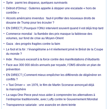
Syrie : parmi les disparus, quelques survivants
Détroit d'Ormuz : Guterres appelle à stopper une escalade « hors de
contrôle »
Alcools américains invendus : faut-il profiter des nouveaux droits de
douane de Trump pour les écouler ?
EN DIRECT | Pourquoi l’ONU intervient souvent quand il est déjà trop tard
Commerce mondial : la flambée des prix masque la faiblesse des
volumes, sur fond de crise au Moyen-Orient
Gaza : des progrès fragiles contre la faim
Le foot et la foi : l’évangélisme a-t-il réellement privé le Brésil de la Coupe
du monde ?
Inde : Recours excessif à la force contre des manifestations d’étudiants
Face aux 300 000 décès annuels par noyade, l’OMS dévoile un plan de
prévention
EN DIRECT | Comment mieux empêcher les différends de dégénérer en
conflits ?
« Taxi Driver » : en 1976, le film de Martin Scorsese annonçait déjà
la manosphère
La saga One Piece peut nous aider à comprendre les alternatives à
l’entreprise traditionnelle, avec Luffy contre le Gouvernement Mondial
Transparence salariale : une avancée en demi-teinte