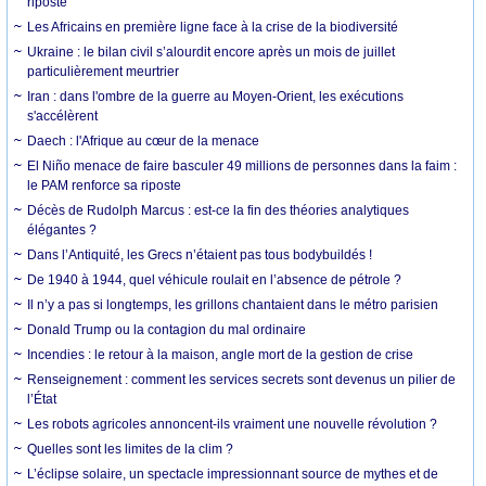
riposte
Les Africains en première ligne face à la crise de la biodiversité
Ukraine : le bilan civil s’alourdit encore après un mois de juillet
particulièrement meurtrier
Iran : dans l'ombre de la guerre au Moyen-Orient, les exécutions
s'accélèrent
Daech : l'Afrique au cœur de la menace
El Niño menace de faire basculer 49 millions de personnes dans la faim :
le PAM renforce sa riposte
Décès de Rudolph Marcus : est-ce la fin des théories analytiques
élégantes ?
Dans l’Antiquité, les Grecs n’étaient pas tous bodybuildés !
De 1940 à 1944, quel véhicule roulait en l’absence de pétrole ?
Il n’y a pas si longtemps, les grillons chantaient dans le métro parisien
Donald Trump ou la contagion du mal ordinaire
Incendies : le retour à la maison, angle mort de la gestion de crise
Renseignement : comment les services secrets sont devenus un pilier de
l’État
Les robots agricoles annoncent-ils vraiment une nouvelle révolution ?
Quelles sont les limites de la clim ?
L’éclipse solaire, un spectacle impressionnant source de mythes et de