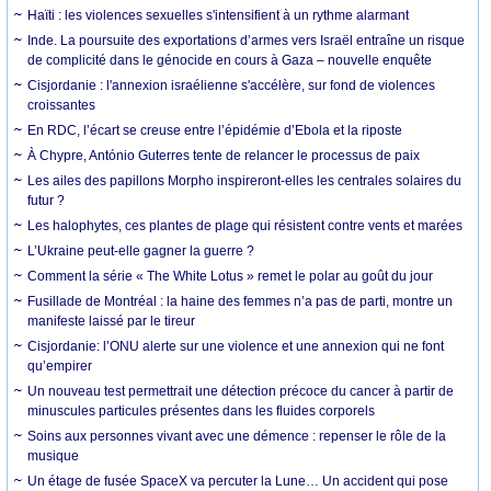
Haïti : les violences sexuelles s'intensifient à un rythme alarmant
Inde. La poursuite des exportations d’armes vers Israël entraîne un risque
de complicité dans le génocide en cours à Gaza – nouvelle enquête
Cisjordanie : l'annexion israélienne s'accélère, sur fond de violences
croissantes
En RDC, l’écart se creuse entre l’épidémie d’Ebola et la riposte
À Chypre, António Guterres tente de relancer le processus de paix
Les ailes des papillons Morpho inspireront-elles les centrales solaires du
futur ?
Les halophytes, ces plantes de plage qui résistent contre vents et marées
L’Ukraine peut-elle gagner la guerre ?
Comment la série « The White Lotus » remet le polar au goût du jour
Fusillade de Montréal : la haine des femmes n’a pas de parti, montre un
manifeste laissé par le tireur
Cisjordanie: l’ONU alerte sur une violence et une annexion qui ne font
qu’empirer
Un nouveau test permettrait une détection précoce du cancer à partir de
minuscules particules présentes dans les fluides corporels
Soins aux personnes vivant avec une démence : repenser le rôle de la
musique
Un étage de fusée SpaceX va percuter la Lune… Un accident qui pose