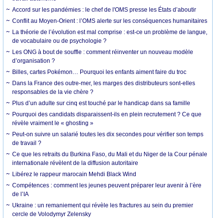
Accord sur les pandémies : le chef de l'OMS presse les États d’aboutir
Conflit au Moyen-Orient : l’OMS alerte sur les conséquences humanitaires
La théorie de l’évolution est mal comprise : est-ce un problème de langue,
de vocabulaire ou de psychologie ?
Les ONG à bout de souffle : comment réinventer un nouveau modèle
d’organisation ?
Billes, cartes Pokémon… Pourquoi les enfants aiment faire du troc
Dans la France des outre-mer, les marges des distributeurs sont-elles
responsables de la vie chère ?
Plus d’un adulte sur cinq est touché par le handicap dans sa famille
Pourquoi des candidats disparaissent-ils en plein recrutement ? Ce que
révèle vraiment le « ghosting »
Peut-on suivre un salarié toutes les dix secondes pour vérifier son temps
de travail ?
Ce que les retraits du Burkina Faso, du Mali et du Niger de la Cour pénale
internationale révèlent de la diffusion autoritaire
Libérez le rappeur marocain Mehdi Black Wind
Compétences : comment les jeunes peuvent préparer leur avenir à l’ère
de l’IA
Ukraine : un remaniement qui révèle les fractures au sein du premier
cercle de Volodymyr Zelensky