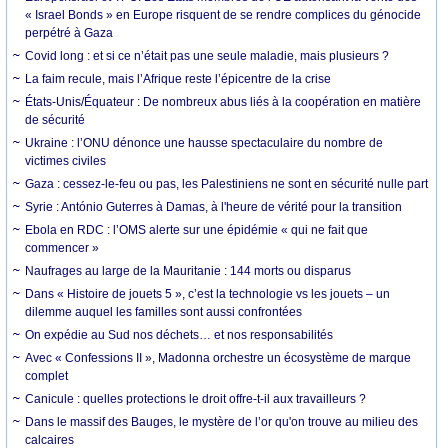
« Israel Bonds » en Europe risquent de se rendre complices du génocide
perpétré à Gaza
Covid long : et si ce n’était pas une seule maladie, mais plusieurs ?
La faim recule, mais l’Afrique reste l’épicentre de la crise
États-Unis/Équateur : De nombreux abus liés à la coopération en matière
de sécurité
Ukraine : l’ONU dénonce une hausse spectaculaire du nombre de
victimes civiles
Gaza : cessez-le-feu ou pas, les Palestiniens ne sont en sécurité nulle part
Syrie : António Guterres à Damas, à l'heure de vérité pour la transition
Ebola en RDC : l’OMS alerte sur une épidémie « qui ne fait que
commencer »
Naufrages au large de la Mauritanie : 144 morts ou disparus
Dans « Histoire de jouets 5 », c’est la technologie vs les jouets – un
dilemme auquel les familles sont aussi confrontées
On expédie au Sud nos déchets… et nos responsabilités
Avec « Confessions II », Madonna orchestre un écosystème de marque
complet
Canicule : quelles protections le droit offre-t-il aux travailleurs ?
Dans le massif des Bauges, le mystère de l’or qu'on trouve au milieu des
calcaires