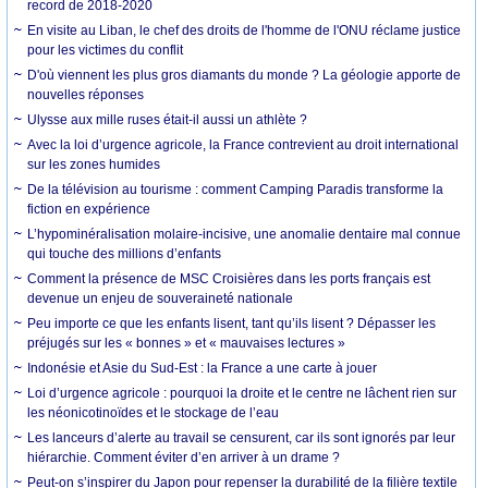
record de 2018-2020
En visite au Liban, le chef des droits de l'homme de l'ONU réclame justice
pour les victimes du conflit
D'où viennent les plus gros diamants du monde ? La géologie apporte de
nouvelles réponses
Ulysse aux mille ruses était-il aussi un athlète ?
Avec la loi d’urgence agricole, la France contrevient au droit international
sur les zones humides
De la télévision au tourisme : comment Camping Paradis transforme la
fiction en expérience
L’hypominéralisation molaire-incisive, une anomalie dentaire mal connue
qui touche des millions d’enfants
Comment la présence de MSC Croisières dans les ports français est
devenue un enjeu de souveraineté nationale
Peu importe ce que les enfants lisent, tant qu’ils lisent ? Dépasser les
préjugés sur les « bonnes » et « mauvaises lectures »
Indonésie et Asie du Sud-Est : la France a une carte à jouer
Loi d’urgence agricole : pourquoi la droite et le centre ne lâchent rien sur
les néonicotinoïdes et le stockage de l’eau
Les lanceurs d’alerte au travail se censurent, car ils sont ignorés par leur
hiérarchie. Comment éviter d’en arriver à un drame ?
Peut-on s’inspirer du Japon pour repenser la durabilité de la filière textile