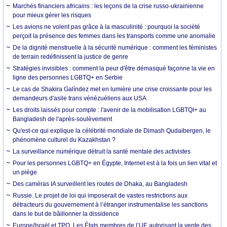
Marchés financiers africains : les leçons de la crise russo-ukrainienne
pour mieux gérer les risques
Les avions ne volent pas grâce à la masculinité : pourquoi la société
perçoit la présence des femmes dans les transports comme une anomalie
De la dignité menstruelle à la sécurité numérique : comment les féministes
de terrain redéfinissent la justice de genre
Stratégies invisibles : comment la peur d'être démasqué façonne la vie en
ligne des personnes LGBTQ+ en Serbie
Le cas de Shakira Galíndez met en lumière une crise croissante pour les
demandeurs d'asile trans vénézuéliens aux USA
Les droits laissés pour compte : l'avenir de la mobilisation LGBTQI+ au
Bangladesh de l'après-soulèvement
Qu'est-ce qui explique la célébrité mondiale de Dimash Qudaibergen, le
phénomène culturel du Kazakhstan ?
La surveillance numérique détruit la santé mentale des activistes
Pour les personnes LGBTQ+ en Égypte, Internet est à la fois un lien vital et
un piège
Des caméras IA surveillent les routes de Dhaka, au Bangladesh
Russie. Le projet de loi qui imposerait de vastes restrictions aux
détracteurs du gouvernement à l’étranger instrumentalise les sanctions
dans le but de bâillonner la dissidence
Europe/Israël et TPO. Les États membres de l’UE autorisant la vente des