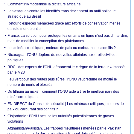
Comment l'IA modernise la dictature africaine
Les attaques contre les identités trans deviennent un outil politique
stratégique au Brésil
Retour d'espèces menacées grâce aux efforts de conservation menés
dans le monde entier
France. La solution pour protéger les enfants en ligne n’est pas d’interdire,
mais de modifier la conception des plateformes
Les minéraux critiques, moteurs de paix ou carburant des conflits ?
Nicaragua : l'ONU déplore de nouvelles atteintes aux droits civils et
politiques
RDC : des experts de l'ONU dénoncent le « règne de la terreur » imposé
par le M23
Feu vert pour des routes plus sûres : l'ONU veut réduire de moitié le
nombre de morts et blessés
Du lithium au nickel : comment l’ONU aide à tirer le meilleur parti des
minéraux critiques
EN DIRECT du Conseil de sécurité | Les minéraux critiques, moteurs de
paix ou carburant des conflits ?
Cisjordanie : l’ONU accuse les autorités palestiniennes de graves
violations
Afghanistan/Pakistan. Les frappes meurtrières menées par le Pakistan
contre un centre de désintoxication à Kaboul doivent faire l’objet d’une