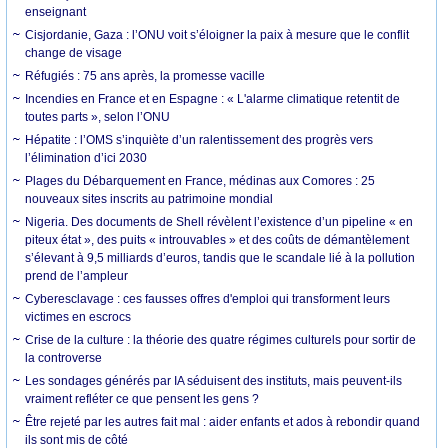
enseignant
Cisjordanie, Gaza : l’ONU voit s’éloigner la paix à mesure que le conflit
change de visage
Réfugiés : 75 ans après, la promesse vacille
Incendies en France et en Espagne : « L'alarme climatique retentit de
toutes parts », selon l’ONU
Hépatite : l’OMS s’inquiète d’un ralentissement des progrès vers
l’élimination d’ici 2030
Plages du Débarquement en France, médinas aux Comores : 25
nouveaux sites inscrits au patrimoine mondial
Nigeria. Des documents de Shell révèlent l’existence d’un pipeline « en
piteux état », des puits « introuvables » et des coûts de démantèlement
s’élevant à 9,5 milliards d’euros, tandis que le scandale lié à la pollution
prend de l’ampleur
Cyberesclavage : ces fausses offres d'emploi qui transforment leurs
victimes en escrocs
Crise de la culture : la théorie des quatre régimes culturels pour sortir de
la controverse
Les sondages générés par IA séduisent des instituts, mais peuvent-ils
vraiment refléter ce que pensent les gens ?
Être rejeté par les autres fait mal : aider enfants et ados à rebondir quand
ils sont mis de côté