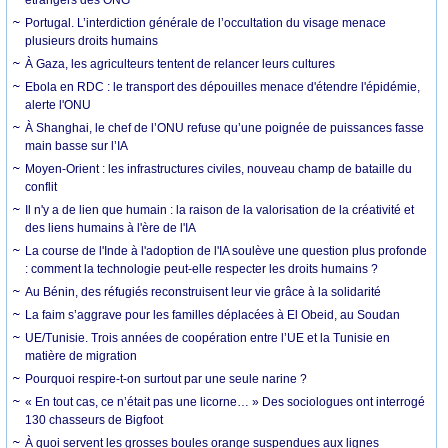
Portugal. L’interdiction générale de l’occultation du visage menace
plusieurs droits humains
À Gaza, les agriculteurs tentent de relancer leurs cultures
Ebola en RDC : le transport des dépouilles menace d'étendre l'épidémie,
alerte l'ONU
À Shanghai, le chef de l’ONU refuse qu’une poignée de puissances fasse
main basse sur l’IA
Moyen-Orient : les infrastructures civiles, nouveau champ de bataille du
conflit
Il n'y a de lien que humain : la raison de la valorisation de la créativité et
des liens humains à l'ère de l'IA
La course de l'Inde à l'adoption de l'IA soulève une question plus profonde
: comment la technologie peut-elle respecter les droits humains ?
Au Bénin, des réfugiés reconstruisent leur vie grâce à la solidarité
La faim s’aggrave pour les familles déplacées à El Obeid, au Soudan
UE/Tunisie. Trois années de coopération entre l’UE et la Tunisie en
matière de migration
Pourquoi respire-t-on surtout par une seule narine ?
« En tout cas, ce n’était pas une licorne… » Des sociologues ont interrogé
130 chasseurs de Bigfoot
À quoi servent les grosses boules orange suspendues aux lignes