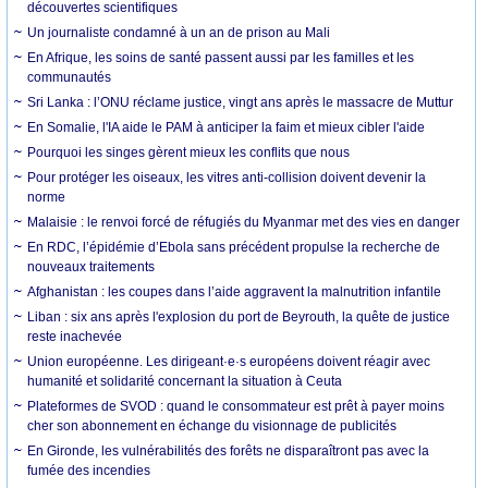
découvertes scientifiques
Un journaliste condamné à un an de prison au Mali
En Afrique, les soins de santé passent aussi par les familles et les
communautés
Sri Lanka : l’ONU réclame justice, vingt ans après le massacre de Muttur
En Somalie, l'IA aide le PAM à anticiper la faim et mieux cibler l'aide
Pourquoi les singes gèrent mieux les conflits que nous
Pour protéger les oiseaux, les vitres anti-collision doivent devenir la
norme
Malaisie : le renvoi forcé de réfugiés du Myanmar met des vies en danger
En RDC, l’épidémie d’Ebola sans précédent propulse la recherche de
nouveaux traitements
Afghanistan : les coupes dans l’aide aggravent la malnutrition infantile
Liban : six ans après l'explosion du port de Beyrouth, la quête de justice
reste inachevée
Union européenne. Les dirigeant·e·s européens doivent réagir avec
humanité et solidarité concernant la situation à Ceuta
Plateformes de SVOD : quand le consommateur est prêt à payer moins
cher son abonnement en échange du visionnage de publicités
En Gironde, les vulnérabilités des forêts ne disparaîtront pas avec la
fumée des incendies