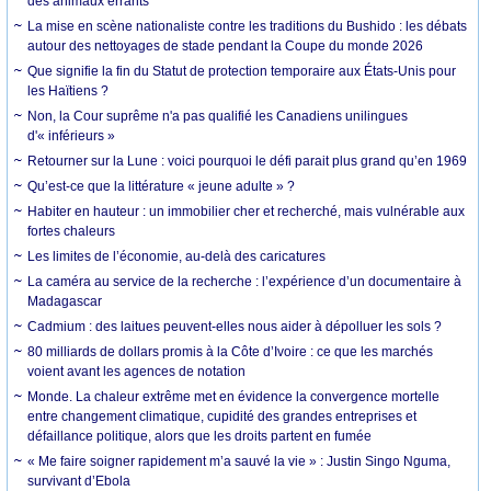
des animaux errants
La mise en scène nationaliste contre les traditions du Bushido : les débats
autour des nettoyages de stade pendant la Coupe du monde 2026
Que signifie la fin du Statut de protection temporaire aux États-Unis pour
les Haïtiens ?
Non, la Cour suprême n'a pas qualifié les Canadiens unilingues
d'« inférieurs »
Retourner sur la Lune : voici pourquoi le défi parait plus grand qu’en 1969
Qu’est-ce que la littérature « jeune adulte » ?
Habiter en hauteur : un immobilier cher et recherché, mais vulnérable aux
fortes chaleurs
Les limites de l’économie, au-delà des caricatures
La caméra au service de la recherche : l’expérience d’un documentaire à
Madagascar
Cadmium : des laitues peuvent-elles nous aider à dépolluer les sols ?
80 milliards de dollars promis à la Côte d’Ivoire : ce que les marchés
voient avant les agences de notation
Monde. La chaleur extrême met en évidence la convergence mortelle
entre changement climatique, cupidité des grandes entreprises et
défaillance politique, alors que les droits partent en fumée
« Me faire soigner rapidement m’a sauvé la vie » : Justin Singo Nguma,
survivant d’Ebola