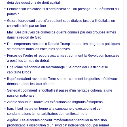
déjà des questions de droit spatial
Femmes sur les conseils d’administration : du prestige… au détriment du
pouvoir
Gaza : l'éprouvant trajet d'un patient sous dialyse jusqu'à l'hôpital… en
charrette tirée par un âne
Mali. Des preuves de crimes de guerre commis par des groupes armés
dans la région de Gao
Des empereurs romains à Donald Trump : quand les dirigeants politiques
se montrent dans les enceintes sportives
Forces de l’ordre et recours aux armes : comment la Révolution française
a posé les termes du débat
Une icône méconnue du marronnage : Selomoh del Castilho et le
capitaine Broos
Ils prétendaient revenir de Terre sainte : comment les poètes médiévaux
démasquaient les faux pèlerins
Sénégal : comment le football est passé d’un héritage colonial à une
passion nationale
Arabie saoudite : nouvelles exécutions de migrants éthiopiens
Iran. Il faut mettre un terme à la campagne d’exécutions et de
condamnations à mort arbitraires de manifestant·e·s
Algérie. Les autorités doivent immédiatement annuler la décision
prononçant la dissolution d’un syndicat indépendant du personnel