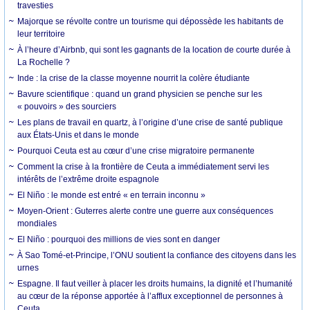
travesties
Majorque se révolte contre un tourisme qui dépossède les habitants de
leur territoire
À l’heure d’Airbnb, qui sont les gagnants de la location de courte durée à
La Rochelle ?
Inde : la crise de la classe moyenne nourrit la colère étudiante
Bavure scientifique : quand un grand physicien se penche sur les
« pouvoirs » des sourciers
Les plans de travail en quartz, à l’origine d’une crise de santé publique
aux États-Unis et dans le monde
Pourquoi Ceuta est au cœur d’une crise migratoire permanente
Comment la crise à la frontière de Ceuta a immédiatement servi les
intérêts de l’extrême droite espagnole
El Niño : le monde est entré « en terrain inconnu »
Moyen-Orient : Guterres alerte contre une guerre aux conséquences
mondiales
El Niño : pourquoi des millions de vies sont en danger
À Sao Tomé-et-Principe, l’ONU soutient la confiance des citoyens dans les
urnes
Espagne. Il faut veiller à placer les droits humains, la dignité et l’humanité
au cœur de la réponse apportée à l’afflux exceptionnel de personnes à
Ceuta