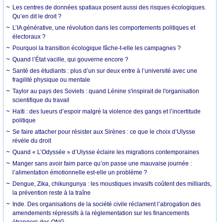
Les centres de données spatiaux posent aussi des risques écologiques.
Qu’en dit le droit ?
L’IA générative, une révolution dans les comportements politiques et
électoraux ?
Pourquoi la transition écologique fâche-t-elle les campagnes ?
Quand l’État vacille, qui gouverne encore ?
Santé des étudiants : plus d’un sur deux entre à l’université avec une
fragilité physique ou mentale
Taylor au pays des Soviets : quand Lénine s'inspirait de l'organisation
scientifique du travail
Haïti : des lueurs d’espoir malgré la violence des gangs et l’incertitude
politique
Se faire attacher pour résister aux Sirènes : ce que le choix d’Ulysse
révèle du droit
Quand « L’Odyssée » d’Ulysse éclaire les migrations contemporaines
Manger sans avoir faim parce qu’on passe une mauvaise journée :
l’alimentation émotionnelle est-elle un problème ?
Dengue, Zika, chikungunya : les moustiques invasifs coûtent des milliards,
la prévention reste à la traîne
Inde. Des organisations de la société civile réclament l’abrogation des
amendements répressifs à la réglementation sur les financements
étrangers des ONG