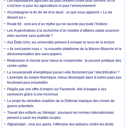
Les exploitations agricoles au pays doivent croître pour survivre, et ce
n’est bon ni pour les agriculteurs ni pour l’environnement
Accompagner la fin de vie et le deuil : ce que nous apprend « La vie
devant soi »
Route 66 : cent ans d’un mythe qui ne raconte pas toute l’histoire
Les IA génératives à la recherche d’un modèle d’affaires viable pourront-
elles survivre sans publicité ?
Aux États-Unis, les universités peinent à enrayer le recul de la lecture
« Ils sont parmi nous » : la nouvelle plateforme de la Maison-Blanche et la
déshumanisation des sans-papiers
Redessiner le monde pour mieux le comprendre : le pouvoir politique des
contre-cartes
La souveraineté énergétique passe-t-elle forcément par l’électrification ?
L’exemple du solaire thermique, mieux développé dans d’autres pays pas
forcément plus ensoleillés
Piégée par une offre d’emploi sur Facebook, elle échappe à ses
ravisseurs grâce à une inconnue
Le projet du ministère israélien de la Défense implique des crimes de
guerre potentiels
Travail des enfants au Sénégal : pourquoi les normes internationales
peinent à saisir les réalités locales
Afghanistan : cinq ans après, l'offensive des talibans contre les droits