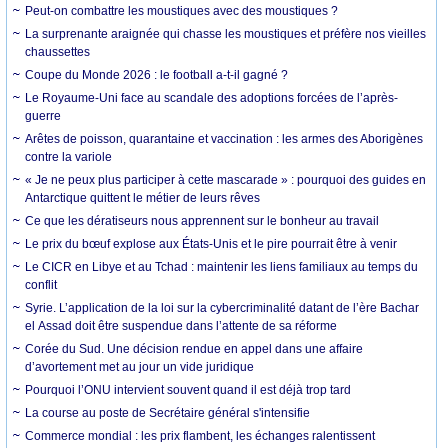
Peut-on combattre les moustiques avec des moustiques ?
La surprenante araignée qui chasse les moustiques et préfère nos vieilles
chaussettes
Coupe du Monde 2026 : le football a-t-il gagné ?
Le Royaume-Uni face au scandale des adoptions forcées de l’après-
guerre
Arêtes de poisson, quarantaine et vaccination : les armes des Aborigènes
contre la variole
« Je ne peux plus participer à cette mascarade » : pourquoi des guides en
Antarctique quittent le métier de leurs rêves
Ce que les dératiseurs nous apprennent sur le bonheur au travail
Le prix du bœuf explose aux États-Unis et le pire pourrait être à venir
Le CICR en Libye et au Tchad : maintenir les liens familiaux au temps du
conflit
Syrie. L’application de la loi sur la cybercriminalité datant de l’ère Bachar
el Assad doit être suspendue dans l’attente de sa réforme
Corée du Sud. Une décision rendue en appel dans une affaire
d’avortement met au jour un vide juridique
Pourquoi l’ONU intervient souvent quand il est déjà trop tard
La course au poste de Secrétaire général s'intensifie
Commerce mondial : les prix flambent, les échanges ralentissent