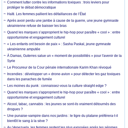
Comment lutter contre les informations toxiques : trois leviers pour
protéger le débat démocratique
Haïti. Les femmes pallient les défaillances de l’État
Après avoir perdu une jambe à cause de la guerre, une jeune gymnaste
ukrainienne refuse de baisser les bras
Quand les marques s’approprient le hip-hop pour paraître « cool » : entre
opportunisme et engagement culturel
« Les enfants ont besoin de paix » : Sasha Paskal, jeune gymnaste
ukrainienne amputée
À Damas, Guterres salue un « moment de possibilités » pour l'avenir de la
Syrie
Le Procureur de la Cour pénale internationale Karim Khan révoqué
Incendies : développer un « drone-avion » pour détecter les gaz toxiques
dans les panaches de fumée
Les moines du punk : connaissez-vous la culture straight edge ?
Quand les marques s'approprient le hip-hop pour paraître « cool » : entre
opportunisme et engagement culturel
Alcool, tabac, cannabis : les jeunes se sont-ils vraiment détournés des
drogues ?
Une punaise-vampire dans nos jardins : le tigre du platane préférera-t-il
bientôt le sang à la sève ?
Au Venezuela, les femmes restent les plus exposées après les séismes