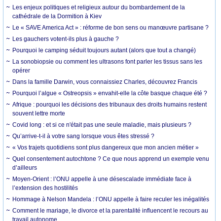
Les enjeux politiques et religieux autour du bombardement de la
cathédrale de la Dormition à Kiev
Le « SAVE America Act » : réforme de bon sens ou manœuvre partisane ?
Les gauchers votent-ils plus à gauche ?
Pourquoi le camping séduit toujours autant (alors que tout a changé)
La sonobiopsie ou comment les ultrasons font parler les tissus sans les
opérer
Dans la famille Darwin, vous connaissiez Charles, découvrez Francis
Pourquoi l’algue « Ostreopsis » envahit-elle la côte basque chaque été ?
Afrique : pourquoi les décisions des tribunaux des droits humains restent
souvent lettre morte
Covid long : et si ce n'était pas une seule maladie, mais plusieurs ?
Qu’arrive-t-il à votre sang lorsque vous êtes stressé ?
« Vos trajets quotidiens sont plus dangereux que mon ancien métier »
Quel consentement autochtone ? Ce que nous apprend un exemple venu
d’ailleurs
Moyen-Orient : l’ONU appelle à une désescalade immédiate face à
l’extension des hostilités
Hommage à Nelson Mandela : l’ONU appelle à faire reculer les inégalités
Comment le mariage, le divorce et la parentalité influencent le recours au
travail autonome