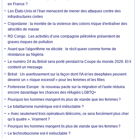
en France ?
Les États-Unis et l’Iran menacent de mener des attaques contre des
infrastructures civiles
Cisjordanie : la montée de la violence des colons risque d'entraîner des
atrocités de masse
RD Congo : Les activités d’une compagnie pétrolière présentent de
graves risques de pollution
Avant que l'algorithme ne décide : le récit queer comme forme de
résistance au Nigéria
Le numéro 24 du Brésil sera porté pendant la Coupe du monde 2026. Et il
contient un message.
Brésil : Un avertissement sur la façon dont l'IA et les deepfakes peuvent
devenir un « risque excessif » pour les femmes et les filles
Forteresse Europe : le nouveau pacte sur la migration et l'asile réduira
encore davantage les chances des réfugiés LGBTQ+
Pourquoi les hommes mangent-ils plus de viande que les femmes ?
Le totalitarisme numérique est-il inéluctable ?
« Avec seulement trois opérateurs télécoms, ce sera forcément plus cher
qu’à quatre ». Vraiment ?
Pourquoi les hommes mangent ils plus de viande que les femmes ?
Le technofascisme est-il inéluctable ?