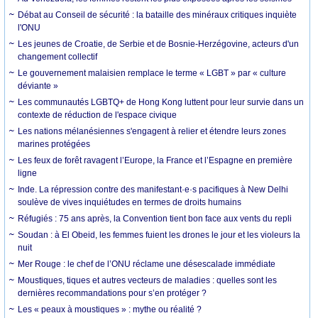
Débat au Conseil de sécurité : la bataille des minéraux critiques inquiète
l'ONU
Les jeunes de Croatie, de Serbie et de Bosnie-Herzégovine, acteurs d'un
changement collectif
Le gouvernement malaisien remplace le terme « LGBT » par « culture
déviante »
Les communautés LGBTQ+ de Hong Kong luttent pour leur survie dans un
contexte de réduction de l'espace civique
Les nations mélanésiennes s'engagent à relier et étendre leurs zones
marines protégées
Les feux de forêt ravagent l’Europe, la France et l’Espagne en première
ligne
Inde. La répression contre des manifestant·e·s pacifiques à New Delhi
soulève de vives inquiétudes en termes de droits humains
Réfugiés : 75 ans après, la Convention tient bon face aux vents du repli
Soudan : à El Obeid, les femmes fuient les drones le jour et les violeurs la
nuit
Mer Rouge : le chef de l’ONU réclame une désescalade immédiate
Moustiques, tiques et autres vecteurs de maladies : quelles sont les
dernières recommandations pour s’en protéger ?
Les « peaux à moustiques » : mythe ou réalité ?