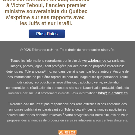
© 2026 Tolerance.ca
Inc. Tous droits de reproduction réservés.
®
www.tolerance.ca
Toutes les informations reproduites sur le site de
(articles,
images, photos, logos) sont protégées par des droits de propriété intellectuelle
détenus par Tolerance.ca
Inc. ou, dans certains cas, par leurs auteurs. Aucune de
®
ces informations ne peut être reproduite pour un usage autre que personnel. Toute
modification, reproduction à large diffusion, traduction, vente, exploitation
commerciale ou réutilisation du contenu du site sans l'autorisation préalable écrite de
info@tolerance.ca
Tolerance.ca
Inc. est strictement interdite. Pour information :
®
Tolerance.ca
Inc. n'est pas responsable des liens externes ni des contenus des
®
annonces publicitaires paraissant sur Tolerance.ca
. Les annonces publicitaires
®
peuvent utiliser des données relatives à votre navigation sur notre site, afin de vous
proposer des annonces de produits ou services adaptées à vos centres d'intérêts.