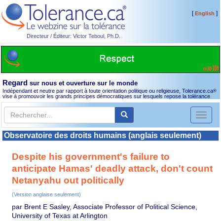
[
]
English
Directeur / Éditeur: Victor Teboul, Ph.D.
Regard
sur nous et ouverture sur le monde
Indépendant et neutre par rapport à toute orientation politique ou religieuse, Tolerance.ca
®
vise à promouvoir les grands principes démocratiques sur lesquels repose la tolérance.
Toggl
naviga
Observatoire des droits humains (anglais seulement)
Despite his government's failure to
anticipate Hamas' deadly attack, don't count
Netanyahu out politically
(Version anglaise seulement)
par Brent E Sasley, Associate Professor of Political Science,
University of Texas at Arlington