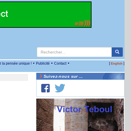
•
•
•
z la pensée unique !
Publicité
Contact
[
]
English
Suivez-nous sur ...