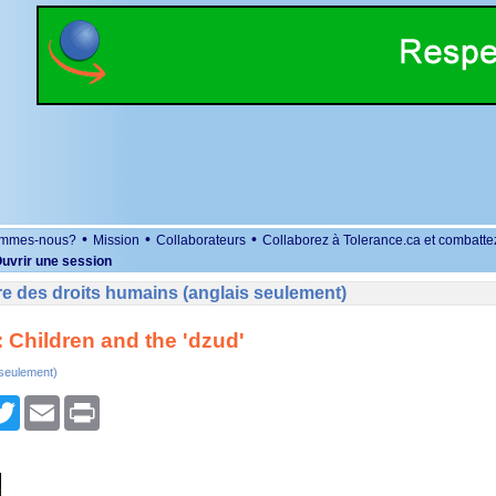
•
•
•
ommes-nous?
Mission
Collaborateurs
Collaborez à Tolerance.ca et combatte
uvrir une session
e des droits humains (anglais seulement)
 Children and the 'dzud'
 seulement)
r
cebook
Twitter
Email
Print