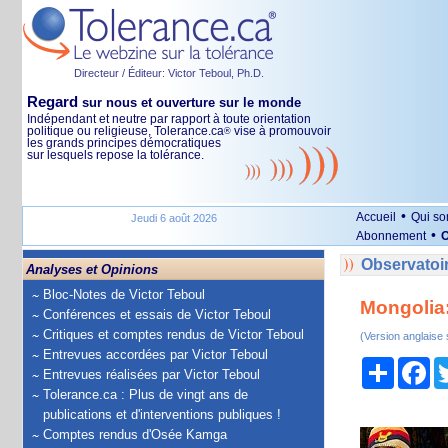
Directeur / Éditeur: Victor Teboul, Ph.D.
Regard
sur nous et ouverture sur le monde
Indépendant et neutre par rapport à toute orientation
politique ou religieuse, Tolerance.ca
vise à promouvoir
®
les grands principes démocratiques
sur lesquels repose la tolérance.
•
Accueil
Qui s
Jeudi 6 août 2026
•
Abonnement
O
Observatoir
Analyses et Opinions
Bloc-Notes de Victor Teboul
Mongolia:
Conférences et essais de Victor Teboul
Critiques et comptes rendus de Victor Teboul
(Version anglaise
Entrevues accordées par Victor Teboul
Partage
Fa
Entrevues réalisées par Victor Teboul
Tolerance.ca : Plus de vingt ans de
publications et d'interventions publiques !
Comptes rendus d'Osée Kamga