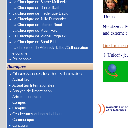
La Chronique de Bjarne Melkevik
La Chronique de Daniel Baril
La Chronique de Frédérique David
Unicef
La Chronique de Julie Dumontier
La Chronique de Léonce Naud
Nineteen of M
La Chronique de Masri Feki
and extreme c
La Chronique de Michel Rogalski
La Chronique de Sami Bibi
Lire l'article 
La chronique de Véronick Talbot/Collaboration
étudiante
© Unicef
-
je
Philosophie
Rubriques
Observatoire des droits humains
Actualités
Actualités Internationales
Analyse de l'information
Arts et spectacles
Campus
Campus
Ces lectures qui nous habitent
Communiqué
Concours