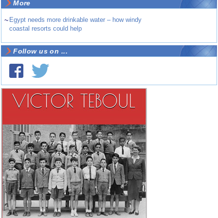
More
~
Egypt needs more drinkable water – how windy
coastal resorts could help
Follow us on ...