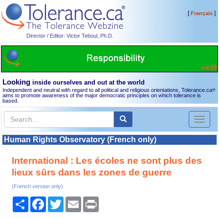
[
]
Français
Director / Editor: Victor Teboul, Ph.D.
Looking
inside ourselves and out at the world
Independent and neutral with regard to all political and religious orientations, Tolerance.ca
®
aims to promote awareness of the major democratic principles on which tolerance is
based.
Toggl
naviga
Human Rights Observatory (French only)
International : Les écoles ne sont plus des
lieux sûrs dans les zones de guerre
(French version only)
Share
Facebook
Twitter
Email
Print