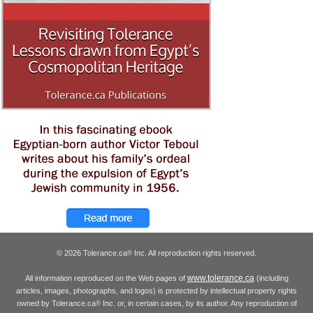
© 2026 Tolerance.ca
Inc. All reproduction rights reserved.
®
www.tolerance.ca
All information reproduced on the Web pages of
(including
articles, images, photographs, and logos) is protected by intellectual property rights
owned by Tolerance.ca
Inc. or, in certain cases, by its author. Any reproduction of
®