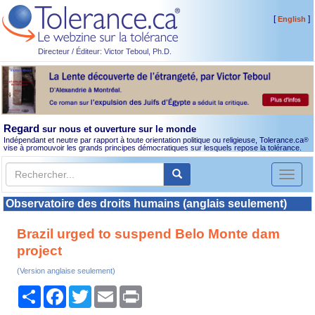
[
]
English
Directeur / Éditeur: Victor Teboul, Ph.D.
Regard
sur nous et ouverture sur le monde
Indépendant et neutre par rapport à toute orientation politique ou religieuse, Tolerance.ca
®
vise à promouvoir les grands principes démocratiques sur lesquels repose la tolérance.
Toggl
naviga
Observatoire des droits humains (anglais seulement)
Brazil urged to suspend Belo Monte dam
project
(Version anglaise seulement)
Partager
Facebook
Twitter
Email
Print