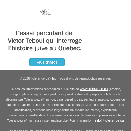
© 2026 Tolerance.ca
Inc. Tous droits de reproduction réservés.
®
www.tolerance.ca
Toutes les informations reproduites sur le site de
(articles,
images, photos, logos) sont protégées par des droits de propriété intellectuelle
détenus par Tolerance.ca
Inc. ou, dans certains cas, par leurs auteurs. Aucune de
®
ces informations ne peut être reproduite pour un usage autre que personnel. Toute
modification, reproduction à large diffusion, traduction, vente, exploitation
commerciale ou réutilisation du contenu du site sans l'autorisation préalable écrite de
info@tolerance.ca
Tolerance.ca
Inc. est strictement interdite. Pour information :
®
Tolerance.ca
Inc. n'est pas responsable des liens externes ni des contenus des
®