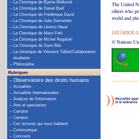
La Chronique de Bjarne Melkevik
The United Na
La Chronique de Daniel Baril
others who pe
La Chronique de Frédérique David
world and pled
La Chronique de Julie Dumontier
La Chronique de Léonce Naud
Lire l'article 
La Chronique de Masri Feki
La Chronique de Michel Rogalski
© Nations Un
La Chronique de Sami Bibi
La chronique de Véronick Talbot/Collaboration
étudiante
Philosophie
Rubriques
Observatoire des droits humains
Actualités
Actualités Internationales
Analyse de l'information
Arts et spectacles
Campus
Campus
Ces lectures qui nous habitent
Communiqué
Concours