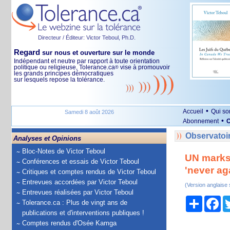
Directeur / Éditeur: Victor Teboul, Ph.D.
Regard
sur nous et ouverture sur le monde
Indépendant et neutre par rapport à toute orientation
politique ou religieuse, Tolerance.ca
vise à promouvoir
®
les grands principes démocratiques
sur lesquels repose la tolérance.
•
Accueil
Qui s
Samedi 8 août 2026
•
Abonnement
O
Observatoir
Analyses et Opinions
Bloc-Notes de Victor Teboul
UN marks 
Conférences et essais de Victor Teboul
'never ag
Critiques et comptes rendus de Victor Teboul
Entrevues accordées par Victor Teboul
(Version anglaise
Entrevues réalisées par Victor Teboul
Partage
Fa
Tolerance.ca : Plus de vingt ans de
publications et d'interventions publiques !
Comptes rendus d'Osée Kamga