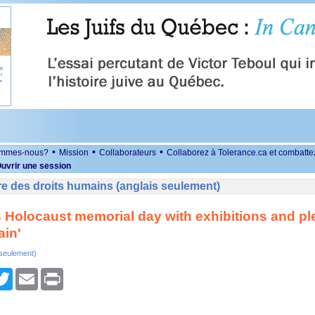
•
•
•
ommes-nous?
Mission
Collaborateurs
Collaborez à Tolerance.ca et combatte
uvrir une session
e des droits humains (anglais seulement)
Holocaust memorial day with exhibitions and pl
ain'
 seulement)
r
cebook
Twitter
Email
Print