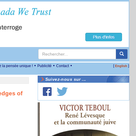
•
•
•
z la pensée unique !
Publicité
Contact
[
]
English
Suivez-nous sur ...
edges of